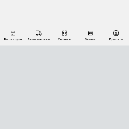
Ваши грузы
Ваши машины
Сервисы
Заказы
Профиль
АВТОМАТИЗАЦИЯ ПЕРЕВОЗОК
Площадки
Заказы
Торги
Тендеры
АТИ-Доки
GPS-мониторинг
АТИ Мессенджер
Цепочки грузов
API ATI.SU
ПОЛЕЗНОЕ
Расчет расстояний
БЕЗОПАСНОСТЬ
Академия ATI.SU