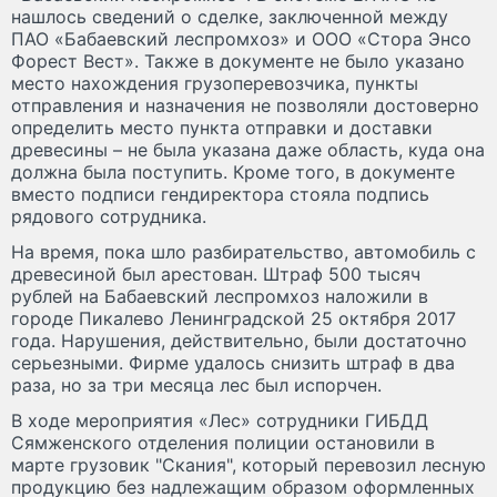
нашлось сведений о сделке, заключенной между
ПАО «Бабаевский леспромхоз» и ООО «Стора Энсо
Форест Вест». Также в документе не было указано
место нахождения грузоперевозчика, пункты
отправления и назначения не позволяли достоверно
определить место пункта отправки и доставки
древесины – не была указана даже область, куда она
должна была поступить. Кроме того, в документе
вместо подписи гендиректора стояла подпись
рядового сотрудника.
На время, пока шло разбирательство, автомобиль с
древесиной был арестован. Штраф 500 тысяч
рублей на Бабаевский леспромхоз наложили в
городе Пикалево Ленинградской 25 октября 2017
года. Нарушения, действительно, были достаточно
серьезными. Фирме удалось снизить штраф в два
раза, но за три месяца лес был испорчен.
В ходе мероприятия «Лес» сотрудники ГИБДД
Сямженского отделения полиции остановили в
марте грузовик "Скания", который перевозил лесную
продукцию без надлежащим образом оформленных