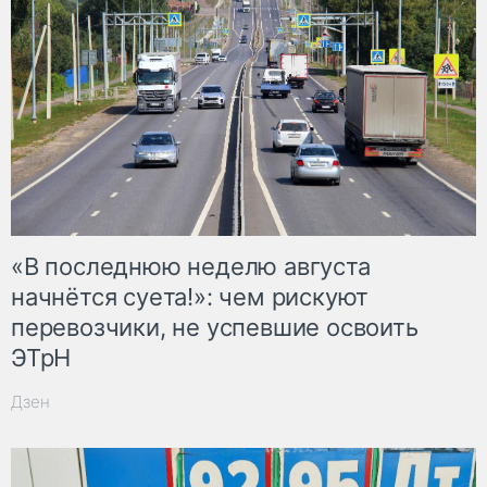
«В последнюю неделю августа
начнётся суета!»: чем рискуют
перевозчики, не успевшие освоить
ЭТрН
Дзен