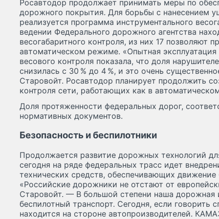
Росавтодор продолжает принимать меры по обес
дорожного покрытия. Для борьбы с нанесением 
реализуется программа инструментального весога
ведении Федерального дорожного агентства нахо
весогабаритного контроля, из них 17 позволяют п
автоматическом режиме. «Опытная эксплуатация 
весового контроля показала, что доля нарушител
снизилась с 30 % до 4 %, и это очень существенн
Старовойт. Росавтодор планирует продолжить со
контроля сети, работающих как в автоматическом
Доля протяженности федеральных дорог, соотве
нормативных документов.
Безопасность и беспилотники
Продолжается развитие дорожных технологий для
сегодня на ряде федеральных трасс идет внедре
технических средств, обеспечивающих движение 
«Российские дорожники не отстают от европейски
Старовойт. — В большой степени наша дорожная 
беспилотный транспорт. Сегодня, если говорить 
находится на стороне автопроизводителей. КАМ