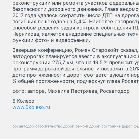
реконструкции или ремонта участков федеральны
безопасности дорожного движения. Глава ведомст
2017 года удалось сократить число ДТП на дорога
погибших пешеходов на 5,4 %. Наиболее распрос
способом решения задач контроля соблюдения П
Черникова, является внедрение специальных тех
функции фото- и видеосъемки.
Завершая конференцию, Роман Старовойт сказал, 
автодорогах планируется ввести в эксплуатацию 
реконструкции 275,7 км, что на 19,5 % превысит у
программ дорожной деятельности позволит в 201
долю протяженности дорог, соответствующих но
% общей протяженности, подчеркнул глава Росавт
фото: автора, Михаила Пестряева, Росавтодор
5 Колесо
www.5koleso.ru
росавтодор
строительство дорог
ремонт дорог
состояние дорог
фе