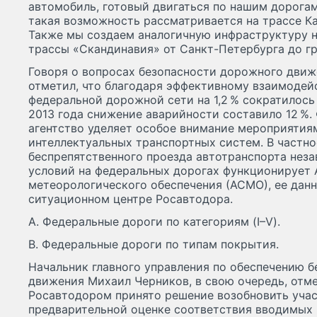
автомобиль, готовый двигаться по нашим дорога
такая возможность рассматривается на трассе К
Также мы создаем аналогичную инфраструктуру 
трассы «Скандинавия» от Санкт-Петербурга до г
Говоря о вопросах безопасности дорожного движ
отметил, что благодаря эффективному взаимодей
федеральной дорожной сети на 1,2 % сократилось
2013 года снижение аварийности составило 12 %
агентство уделяет особое внимание мероприятия
интеллектуальных транспортных систем. В частно
беспрепятственного проезда автотранспорта нез
условий на федеральных дорогах функционирует
метеорологического обеспечения (АСМО), ее дан
ситуационном центре Росавтодора.
A. Федеральные дороги по категориям (I–V).
B. Федеральные дороги по типам покрытия.
Начальник главного управления по обеспечению 
движения Михаил Черников, в свою очередь, отме
Росавтодором принято решение возобновить уча
предварительной оценке соответствия вводимых 