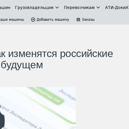
ашин
Грузовладельцам
Перевозчикам
АТИ-Доки
А
Ваши машины
Добавить машину
Заказы
ак изменятся российские
м будущем