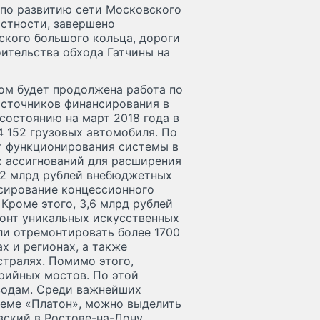
 по развитию сети Московского
астности, завершено
ского большого кольца, дороги
ительства обхода Гатчины на
ом будет продолжена работа по
источников финансирования в
состоянию на март 2018 года в
4 152 грузовых автомобиля. По
т функционирования системы в
их ассигнований для расширения
 2 млрд рублей внебюджетных
нсирование концессионного
Кроме этого, 3,6 млрд рублей
онт уникальных искусственных
ли отремонтировать более 1700
х и регионах, а также
стралях. Помимо этого,
рийных мостов. По этой
водам. Среди важнейших
теме «Платон», можно выделить
ский в Ростове-на-Дону.