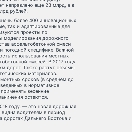
ет направлено еще 23 млрд, а в
лрд рублей.
менены более 400 инновационных
е, так и адаптированные для
изуются проекты по
мы моделирования дорожного
став асфальтобетонной смеси
 и погодной специфике. Важной
ость использования местных
обетонной смесей. В 2017 году
км дорог. Также растут объемы
тетических материалов.
монтных сроков (в среднем до
риведенных в нормативное
 применять весенние
раничения остаются.
018 году, — это новая дорожная
е видна водителям в период
а дорогах Дальнего Востока и