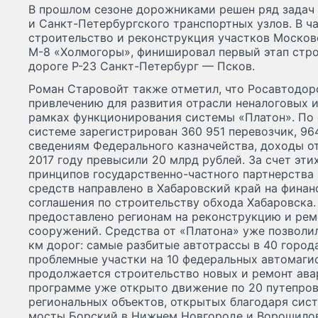
В прошлом сезоне дорожниками решен ряд задач
и Санкт-Петербургского транспортных узлов. В ч
строительство и реконструкция участков Москов
М-8 «Холмогоры», финишировал первый этап стро
дороге Р-23 Санкт-Петербург — Псков.
Роман Старовойт также отметил, что Росавтодор
привлечению для развития отрасли неналоговых 
рамках функционирования системы «Платон». По 
системе зарегистрирован 360 951 перевозчик, 96
сведениям Федерального казначейства, доходы о
2017 году превысили 20 млрд рублей. За счет эт
принципов государственно-частного партнерства
средств направлено в Хабаровский край на фина
соглашения по строительству обхода Хабаровска. 
предоставлено регионам на реконструкцию и рем
сооружений. Средства от «Платона» уже позволи
км дорог: самые разбитые автотрассы в 40 города
проблемные участки на 10 федеральных автомаги
продолжается строительство новых и ремонт ава
программе уже открыто движение по 20 путепро
региональных объектов, открытых благодаря сис
мосты Борский в Нижнем Новгороде и Ворошилов