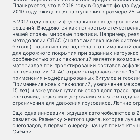
Планируется, что в 2018 году в бюджет фонда буд
2019 году ожидаются поступления в размере 25 м
В 2017 году на сети федеральных автодорог при
решений. Внедряются как полностью отечественны
нашей страны мировые практики. Например, реал
методологии СПАС (аналог американской систе
бетона), позволяющие подобрать оптимальный со
для дорожного покрытия при заданных нагрузках
особенностью этих технологий является возможн
материалов при проектировании составов асфальт
по технологии СПАС отремонтировано около 150 
применения модифицированных битумов и геосин
Применение новых технологий, увеличение межре
15 лет) и уже упомянутая высокая доля трасс, п
состояние, позволили дорожникам в этом году не
ограничения для движения грузовиков. Летние ог
Еще одна инновация, ждущая автомобилистов в 2
разметка. Разметку желтого цвета, которая лучш
снегопадов, в первую очередь начнут применять н
Сибири.