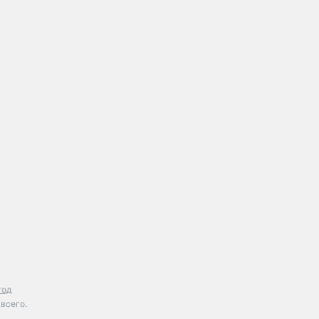
год
всего.