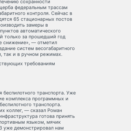
печению сохранности
ущерба федеральным трассам
баритного контроля. Сейчас в
дятся 65 стационарных постов
роизводить замеры в
пунктов автоматического
ей только за прошедший год
ое снижение», — отметил
здание систем весогабаритного
, так и в ручном режимах.
тствующих требованиям
 беспилотного транспорта. Уже
ние комплекса программных и
беспилотного транспорта.
х коллег, — сказал Роман
инфраструктура готова принять
спортивным языком, мячик
АЗ уже демонстрировал нам