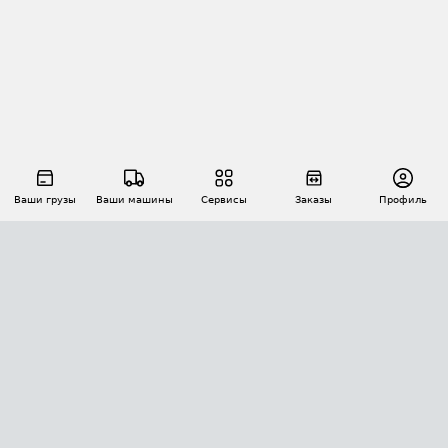
Ваши грузы
Ваши машины
Сервисы
Заказы
Профиль
АВТОМАТИЗАЦИЯ ПЕРЕВОЗОК
Площадки
Заказы
Торги
Тендеры
АТИ-Доки
GPS-мониторинг
АТИ Мессенджер
Цепочки грузов
API ATI.SU
ПОЛЕЗНОЕ