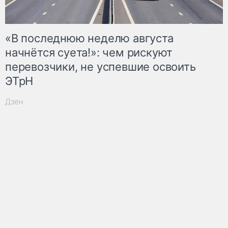
«В последнюю неделю августа
начнётся суета!»: чем рискуют
перевозчики, не успевшие освоить
ЭТрН
Дзен