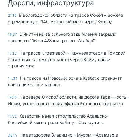
Дороги, инфраструктура
В Вологодской области на трассе Сокол – Вожега
21:19
отремонтируют 140-метровый мост через Кубену
В Якутии из-за сильного задымления закрыли
18:37
проезд со 116 по 428 км трассы "Анабар"
На трассе Стрежевой – Нижневартовск в Томской
17:13
области из-за ремонта моста через Кайму ввели
ограничения
На трассе из Новосибирска в Кузбасс ограничат
14:34
движение на три месяца
На севере Омской области, на дороге Тара — Усть-
14:15
Ишим, уложено два слоя асфальтобетонного покрытия
Казахстан начал строительство Аральско-
11:32
Каспийской магистрали Бейнеу – Саксаульск
На автодороге Владимир – Муром – Арзамас в
08:15