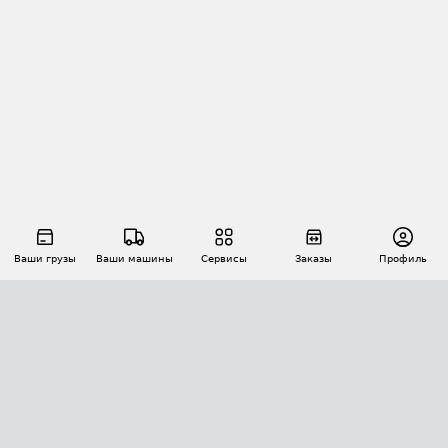
Ваши грузы
Ваши машины
Сервисы
Заказы
Профиль
АВТОМАТИЗАЦИЯ ПЕРЕВОЗОК
Площадки
Заказы
Торги
Тендеры
АТИ-Доки
GPS-мониторинг
АТИ Мессенджер
Цепочки грузов
API ATI.SU