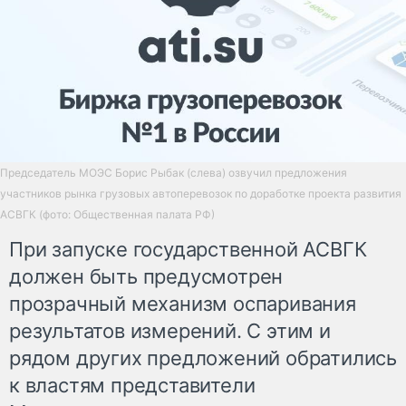
Председатель МОЭС Борис Рыбак (слева) озвучил предложения
участников рынка грузовых автоперевозок по доработке проекта развития
АСВГК (фото: Общественная палата РФ)
При запуске государственной АСВГК
должен быть предусмотрен
прозрачный механизм оспаривания
результатов измерений. С этим и
рядом других предложений обратились
к властям представители