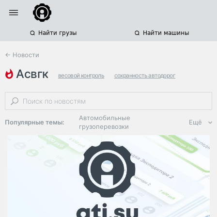
Найти грузы
Найти машины
← Новости
асвгк
весовой контроль
сохранность автодорог
весогабаритный контроль
Автомобильные
Популярные темы:
Ещё
грузоперевозки
Региональная
логистика
ЭДО, ИТ в
логистике
Дороги,
инфраструктура