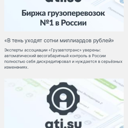
Логистика, грузы
Негабаритные и
опасные грузы
Безопасность и
страхование
«В тень уходят сотни миллиардов рублей»
Таможня и ВЭД
Эксперты ассоциации «Грузавтотранс» уверены:
Склады и
автоматический весогабаритный контроль в России
грузовые
полностью себя дискредитировал и нуждается в серьёзных
терминалы
изменениях.
Коммерческий
транспорт
Спецтехника
Автосервис,
запчасти, шины
Топливо, масла и
Дзен
автохимия