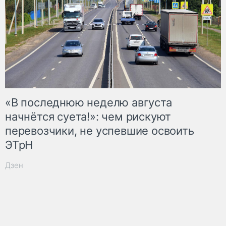
«В последнюю неделю августа
начнётся суета!»: чем рискуют
перевозчики, не успевшие освоить
ЭТрН
Дзен