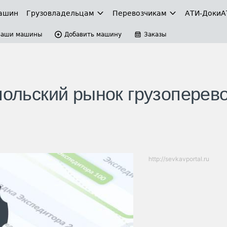
ашин
Грузовладельцам
Перевозчикам
АТИ-Доки
А
Ваши машины
Добавить машину
Заказы
польский рынок грузоперев
http://sevkavportal.ru