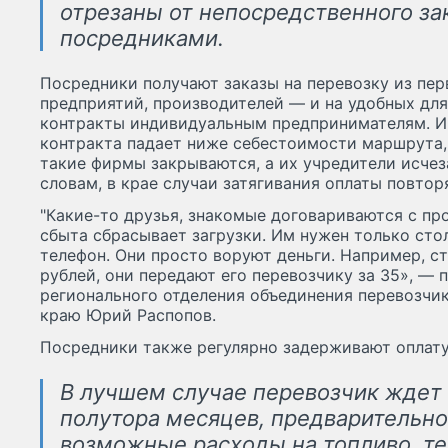
отрезаны от непосредственного з
посредниками.
Посредники получают заказы на перевозку из пе
предприятий, производителей — и на удобных для
контракты индивидуальным предпринимателям. Ин
контракта падает ниже себестоимости маршрута, 
такие фирмы закрываются, а их учредители исчез
словам, в крае случаи затягивания оплаты повтор
"Какие-то друзья, знакомые договариваются с пр
сбыта сбрасывает загрузки. Им нужен только стол
телефон. Они просто воруют деньги. Например, с
рублей, они передают его перевозчику за 35», — 
регионального отделения объединения перевозчи
краю Юрий Распопов.
Посредники также регулярно задерживают оплату
В лучшем случае перевозчик ждет 
полутора месяцев, предварительно
возможные расходы на топливо, т