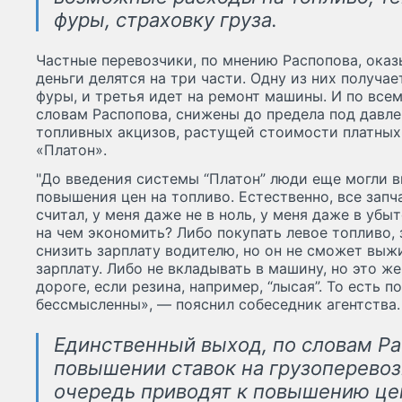
фуры, страховку груза.
Частные перевозчики, по мнению Распопова, оказ
деньги делятся на три части. Одну из них получа
фуры, и третья идет на ремонт машины. И по всем
словам Распопова, снижены до предела под дав
топливных акцизов, растущей стоимости платных
«Платон».
"До введения системы “Платон” люди еще могли 
повышения цен на топливо. Естественно, все запч
считал, у меня даже не в ноль, у меня даже в убы
на чем экономить? Либо покупать левое топливо, 
снизить зарплату водителю, но он не сможет выж
зарплату. Либо не вкладывать в машину, но это 
дороге, если резина, например, “лысая”. То есть
бессмысленны», — пояснил собеседник агентства.
Единственный выход, по словам Ра
повышении ставок на грузоперевоз
очередь приводят к повышению цен