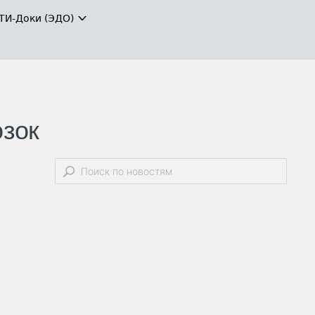
ТИ-Доки (ЭДО)
озок