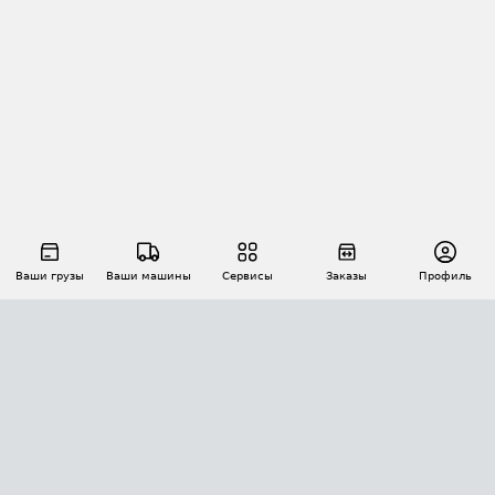
Ваши грузы
Ваши машины
Сервисы
Заказы
Профиль
АВТОМАТИЗАЦИЯ ПЕРЕВОЗОК
Площадки
Заказы
Торги
Тендеры
АТИ-Доки
GPS-мониторинг
АТИ Мессенджер
Цепочки грузов
API ATI.SU