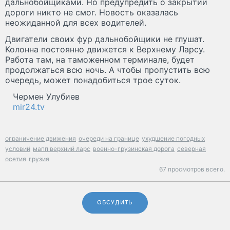
дальнобойщиками. Но предупредить о закрытии
дороги никто не смог. Новость оказалась
неожиданной для всех водителей.
Двигатели своих фур дальнобойщики не глушат.
Колонна постоянно движется к Верхнему Ларсу.
Работа там, на таможенном терминале, будет
продолжаться всю ночь. А чтобы пропустить всю
очередь, может понадобиться трое суток.
Чермен Улубиев
mir24.tv
ограничение движения
очереди на границе
ухудшение погодных
условий
мапп верхний ларс
военно-грузинская дорога
северная
осетия
грузия
67 просмотров всего.
ОБСУДИТЬ