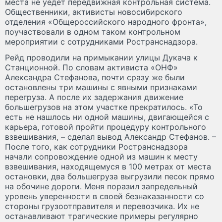
места не уедет передвижная контрольная система.
Общественники, активисты новосибирского
отделения «Общероссийского народного фронта»,
поучаствовали в одном таком контрольном
мероприятии с сотрудниками Ространснадзора.
Рейд проводили на примыкании улицы Дукача к
Станционной. По словам активиста «ОНФ»
Александра Стефанова, почти сразу же были
остановлены три машины с явными признаками
перегруза. А после их задержания движение
большегрузов на этом участке прекратилось. «То
есть не нашлось ни одной машины, двигающейся с
карьера, готовой пройти процедуру контрольного
взвешивания, – сделал вывод Александр Стефанов. –
После того, как сотрудники Ространснадзора
начали сопровождение одной из машин к месту
взвешивания, находящемуся в 100 метрах от места
остановки, два большегруза выгрузили песок прямо
на обочине дороги. Меня поразил запредельный
уровень уверенности в своей безнаказанности со
стороны грузоотправителя и перевозчика. Их не
останавливают трагические примеры регулярно