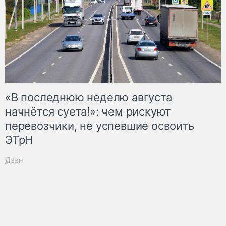
«В последнюю неделю августа
начнётся суета!»: чем рискуют
перевозчики, не успевшие освоить
ЭТрН
Дзен