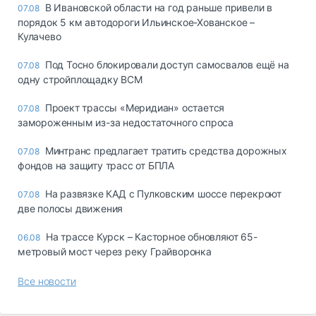
В Ивановской области на год раньше привели в
07.08
порядок 5 км автодороги Ильинское-Хованское –
Кулачево
Под Тосно блокировали доступ самосвалов ещё на
07.08
одну стройплощадку ВСМ
Проект трассы «Меридиан» остается
07.08
замороженным из-за недостаточного спроса
Минтранс предлагает тратить средства дорожных
07.08
фондов на защиту трасс от БПЛА
На развязке КАД с Пулковским шоссе перекроют
07.08
две полосы движения
На трассе Курск – Касторное обновляют 65-
06.08
метровый мост через реку Грайворонка
Все новости