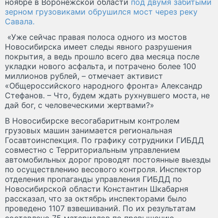
ноябре в Воронежской области
под двумя забитыми
зерном грузовиками обрушился мост через реку
Савала.
«Уже сейчас правая полоса одного из мостов
Новосибирска имеет следы явного разрушения
покрытия, а ведь прошло всего два месяца после
укладки нового асфальта, и потрачено более 100
миллионов рублей, – отмечает активист
«Общероссийского народного фронта» Александр
Стефанов. – Что, будем ждать рухнувшего моста, не
дай бог, с человеческими жертвами?»
В Новосибирске весогабаритным контролем
грузовых машин занимается региональная
Госавтоинспекция. По графику сотрудники ГИБДД
совместно с Территориальным управлением
автомобильных дорог проводят постоянные выезды
по осуществлению весового контроля. Инспектор
отделения пропаганды управления ГИБДД по
Новосибирской области Константин Шкабарня
рассказал, что за октябрь инспекторами было
проведено 1107 взвешиваний. По их результатам
составлено 75 материалов по превышению