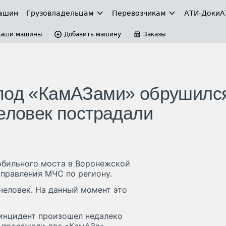
ашин
Грузовладельцам
Перевозчикам
АТИ-Доки
А
Ваши машины
Добавить машину
Заказы
 под «КамАЗами» обрушилс
человек пострадали
обильного моста в Воронежской
управления МЧС по региону.
человек. На данный момент это
 инцидент произошел недалеко