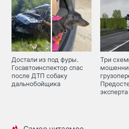
Три схе
Достали из под фуры.
мошенни
Госавтоинспектор спас
грузопер
после ДТП собаку
Предост
дальнобойщика
эксперта
Самое читаемое