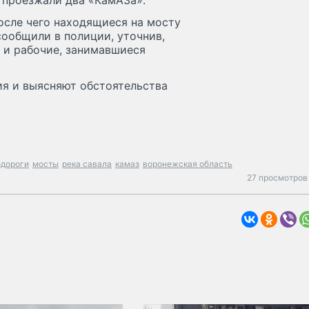
а проезжали два «КамАЗа».
осле чего находящиеся на мосту
сообщили в полиции, уточнив,
в и рабочие, занимавшиеся
я и выясняют обстоятельства
одороги
мосты
река савала
камаз
воронежская область
27 просмотров 