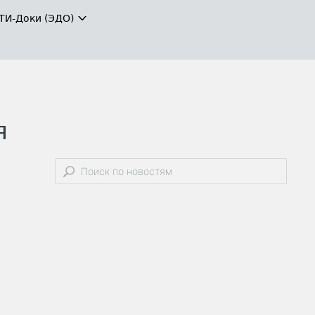
ТИ-Доки (ЭДО)
я