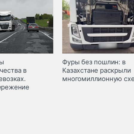
мы
Фуры без пошлин: в
чества в
Казахстане раскрыли
евозках.
многомиллионную сх
ережение