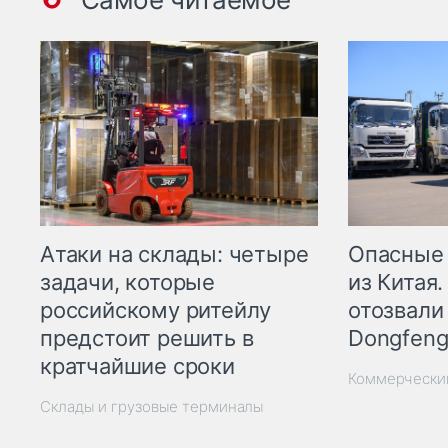
Опасные
Атаки на склады: четыре
из Китая.
задачи, которые
отозвали
российскому ритейлу
Dongfeng
предстоит решить в
кратчайшие сроки
Коммерчески
Склады и грузовые терминалы