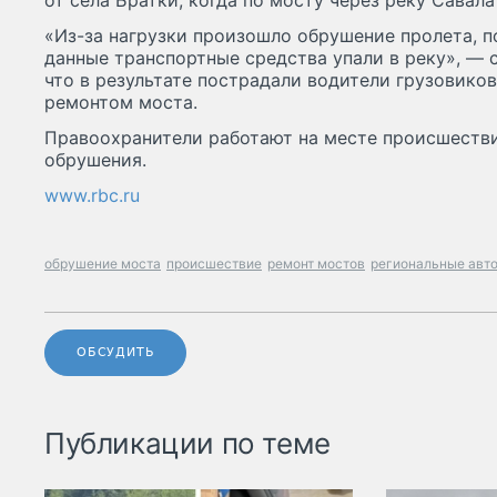
от села Братки, когда по мосту через реку Савал
«Из-за нагрузки произошло обрушение пролета, п
данные транспортные средства упали в реку», — 
что в результате пострадали водители грузовико
ремонтом моста.
Правоохранители работают на месте происшестви
обрушения.
www.rbc.ru
обрушение моста
происшествие
ремонт мостов
региональные авт
ОБСУДИТЬ
Публикации по теме