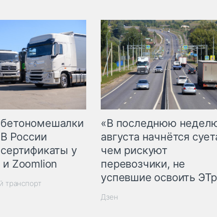
 бетономешалки
«В последнюю недел
 В России
августа начнётся суета
 сертификаты у
чем рискуют
 и Zoomlion
перевозчики, не
успевшие освоить ЭТ
й транспорт
Дзен