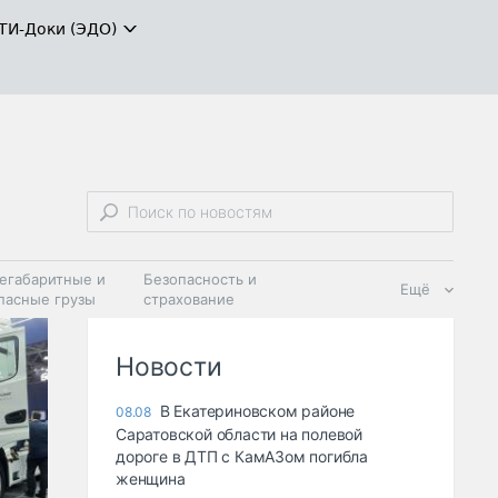
ТИ-Доки (ЭДО)
егабаритные и
Безопасность и
Ещё
пасные грузы
страхование
 масла и
Дзен
ия
Новости
В Екатериновском районе
08.08
Саратовской области на полевой
дороге в ДТП с КамАЗом погибла
женщина