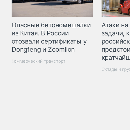
Опасные бетономешалки
Атаки на
из Китая. В России
задачи, 
отозвали сертификаты у
российск
Dongfeng и Zoomlion
предстои
кратчайш
Коммерческий транспорт
Склады и гр