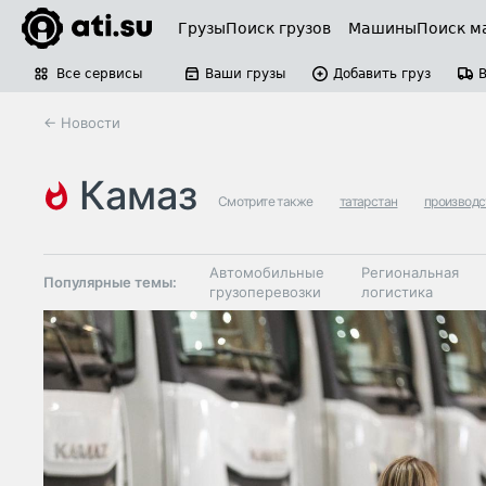
Грузы
Поиск грузов
Машины
Поиск м
Все сервисы
Ваши грузы
Добавить груз
← Новости
камаз
Смотрите также
татарстан
производс
Автомобильные
Региональная
Популярные темы:
грузоперевозки
логистика
Склады и
Таможня и ВЭД
грузовые
терминалы