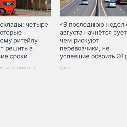
 склады: четыре
«В последнюю недел
которые
августа начнётся сует
ому ритейлу
чем рискуют
т решить в
перевозчики, не
ие сроки
успевшие освоить ЭТ
узовые терминалы
Дзен