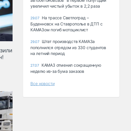
автобетоновозов" в первом полугодии
увеличил чистый убыток в 2,2 раза
На трассе Светлоград –
29.07
Буденновск на Ставрополье в ДТП с
КАМАЗом погиб мотоциклист
Штат производств КАМАЗа
29.07
пополнился отрядом из 330 студентов
озили
на летний период
н!
КАМАЗ отменил сокращенную
27.07
неделю из-за бума заказов
Все новости