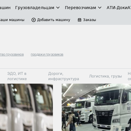
ашин
Грузовладельцам
Перевозчикам
АТИ-Доки
А
Ваши машины
Добавить машину
Заказы
тво грузовиков
продажи грузовиков
ЭДО, ИТ в
Дороги,
Н
Логистика, грузы
логистике
инфраструктура
о
Коммерческий
Автосервис,
Топливо,
Спецтехника
транспорт
запчасти, шины
автохим