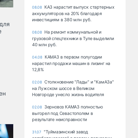
КАЗ нарастит выпуск стартерных
08.08
аккумуляторов на 20% благодаря
инвестициям в 380 млн руб.
 для
е
На ремонт коммунальной и
08.08
грузовой спецтехники в Туле выделили
40 млн руб.
КАМАЗ в первом полугодии
04.08
нарастил продажи машин в лизинг на
12,8%
Столкновение "Лады" и "КамАЗа"
02.08
на Лужском шоссе в Великом
ен
Новгороде унесло жизнь водителя
Зерновоз КАМАЗ полностью
02.08
выгорел под Севастополем в
результате неисправности
"Туймазинский завод
31.07