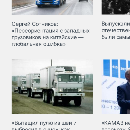
Выпускали
Сергей Сотников:
отечестве
«Переориентация с западных
были сам
грузовиков на китайские —
глобальная ошибка»
«Вытащил пулю из шеи и
«КАМАЗ не
выбросил в окно»: как
всерьез»: 