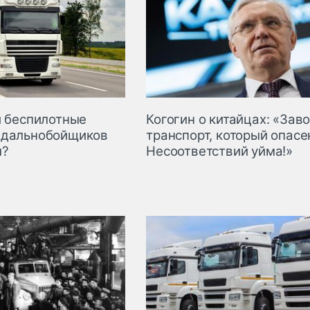
и беспилотные
Когогин о китайцах: «Зав
 дальнобойщиков
транспорт, который опасе
ы?
Несоответствий уйма!»