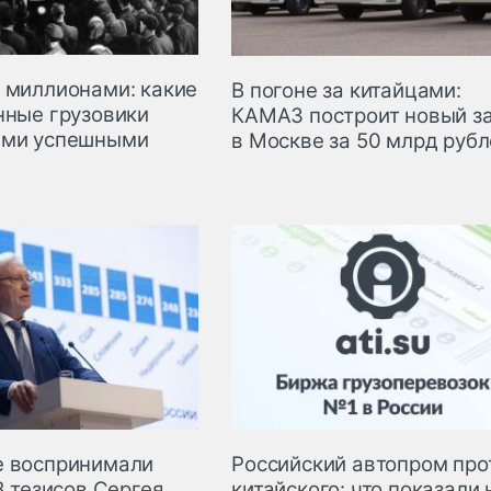
 миллионами: какие
В погоне за китайцами:
нные грузовики
КАМАЗ построит новый з
ыми успешными
в Москве за 50 млрд руб
 воспринимали
Российский автопром про
8 тезисов Сергея
китайского: что показали 