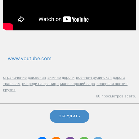
www.youtube.com
ограничение движения
зимние дороги
военно-грузинская дорога
транскам
очереди на границе
мапп верхний ларс
северная осетия
грузия
60 просмотров всего.
ОБСУДИТЬ