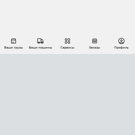
Ваши грузы
Ваши машины
Сервисы
Заказы
Профиль
АВТОМАТИЗАЦИЯ ПЕРЕВОЗОК
Площадки
Заказы
Торги
Тендеры
АТИ-Доки
GPS-мониторинг
АТИ Мессенджер
Цепочки грузов
API ATI.SU
ПОЛЕЗНОЕ
Расчет расстояний
БЕЗОПАСНОСТЬ