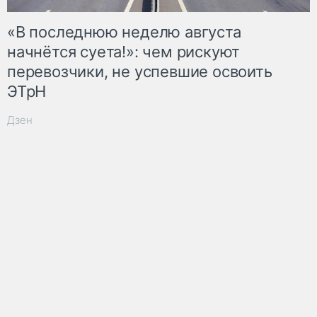
«В последнюю неделю августа
начнётся суета!»: чем рискуют
перевозчики, не успевшие освоить
ЭТрН
Дзен