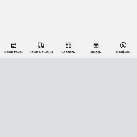
Ваши грузы
Ваши машины
Сервисы
Заказы
Профиль
АВТОМАТИЗАЦИЯ ПЕРЕВОЗОК
Площадки
Заказы
Торги
Тендеры
АТИ-Доки
GPS-мониторинг
АТИ Мессенджер
Цепочки грузов
API ATI.SU
ПОЛЕЗНОЕ
Расчет расстояний