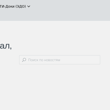
ТИ-Доки (ЭДО)
ал,