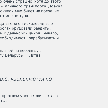
ло очень страшно, хотя до этого
ты длинного транспорта. Доехал
покупай мне билет на поезд, не
то мне не купил.
ода вахты он исколесил всю
орогах орудовали бандиты,
ги с дальнобойщиков. Бывало,
еобходимость зарабатывать и
рплатой на небольшую
ту Беларусь — Литва —
ло, увольняются по
а прежнем уровне, жить стало
оты.