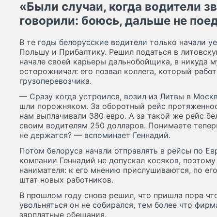
«Были случаи, когда водители з
говорили: боюсь, дальше не пое
В те годы белорусские водители только начали уе
Польшу и Прибалтику. Решил податься в литовскую
начале своей карьеры дальнобойщика, в никуда 
осторожничал: его позвал коллега, который рабо
грузоперевозчика.
— Сразу когда устроился, возил из Литвы в Моск
шли порожняком. За оборотный рейс протяженно
нам выплачивали 380 евро. А за такой же рейс б
своим водителям 250 долларов. Понимаете тепер
не держатся? — вспоминает Геннадий.
Потом белоруса начали отправлять в рейсы по Евр
компании Геннадий не допускал косяков, поэтому
нанимателя: к его мнению прислушиваются, по е
штат новых работников.
В прошлом году снова решил, что пришла пора что
увольняться он не собирался, тем более что фирм
зарплатные обещания.