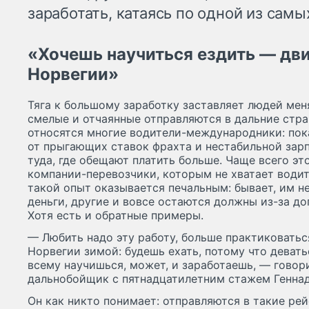
заработать, катаясь по одной из самы
«Хочешь научиться ездить — дви
Норвегии»
Тяга к большому заработку заставляет людей мен
смелые и отчаянные отправляются в дальние стра
относятся многие водители-международники: по
от прыгающих ставок фрахта и нестабильной зар
туда, где обещают платить больше. Чаще всего эт
компании-перевозчики, которым не хватает водит
такой опыт оказывается печальным: бывает, им н
деньги, другие и вовсе остаются должны из-за д
Хотя есть и обратные примеры.
— Любить надо эту работу, больше практиковаться
Норвегии зимой: будешь ехать, потому что деватьс
всему научишься, может, и заработаешь, — говор
дальнобойщик с пятнадцатилетним стажем Геннад
Он как никто понимает: отправляются в такие ре