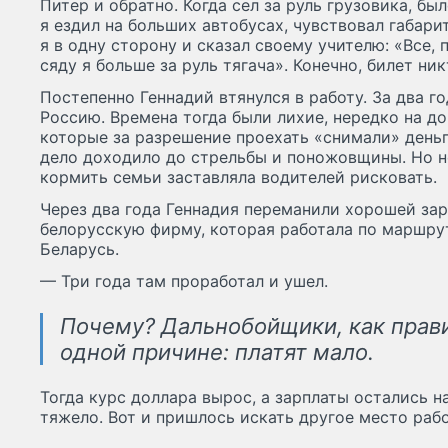
Питер и обратно. Когда сел за руль грузовика, бы
я ездил на больших автобусах, чувствовал габари
я в одну сторону и сказал своему учителю: «Все, 
сяду я больше за руль тягача». Конечно, билет ник
Постепенно Геннадий втянулся в работу. За два г
Россию. Времена тогда были лихие, нередко на д
которые за разрешение проехать «снимали» день
дело доходило до стрельбы и поножовщины. Но н
кормить семьи заставляла водителей рисковать.
Через два года Геннадия переманили хорошей за
белорусскую фирму, которая работала по маршру
Беларусь.
— Три года там проработал и ушел.
Почему? Дальнобойщики, как прави
одной причине: платят мало.
Тогда курс доллара вырос, а зарплаты остались н
тяжело. Вот и пришлось искать другое место раб