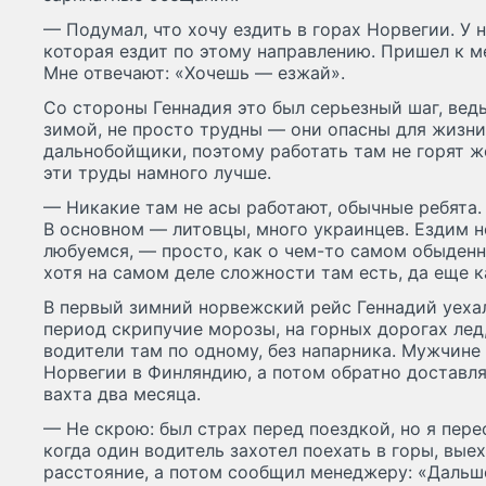
— Подумал, что хочу ездить в горах Норвегии. У н
которая ездит по этому направлению. Пришел к м
Мне отвечают: «Хочешь — езжай».
Со стороны Геннадия это был серьезный шаг, вед
зимой, не просто трудны — они опасны для жизни
дальнобойщики, поэтому работать там не горят ж
эти труды намного лучше.
— Никакие там не асы работают, обычные ребята.
В основном — литовцы, много украинцев. Ездим н
любуемся, — просто, как о чем-то самом обыденн
хотя на самом деле сложности там есть, да еще к
В первый зимний норвежский рейс Геннадий уехал
период скрипучие морозы, на горных дорогах лед,
водители там по одному, без напарника. Мужчине
Норвегии в Финляндию, а потом обратно доставля
вахта два месяца.
— Не скрою: был страх перед поездкой, но я перес
когда один водитель захотел поехать в горы, выех
расстояние, а потом сообщил менеджеру: «Дальше