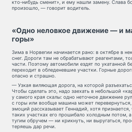
кто-нибудь сменит», и ему нашли замену. Слава бо
произошло, — говорит водитель.
«Одно неловкое движение — и м
горы»
Зима в Норвегии начинается рано: в октябре в н
снег. Дороги там не обрабатывают реагентами, то
части. Поэтому автомобили ездят по укатанной б
переходит в обледеневшие участки. Горные дорог
опасно и страшно.
— Узкая виляющая дорога, на которой разъехать
Чтобы сделать это, надо заехать в небольшой «ка
у самого края скалы: одно неточное движение ру
с горы или вообще машина может перевернуться,
эмоций рассказывает Геннадий, хотя признается,
таких участках его прошибало холодным потом, а
тугим обручем — ни крикнуть, ни выругаться, про
теряешь дар речи.