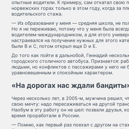
опытные водители. К примеру, сам откатал свою 
норвежских горах только в этом году, когда за п
водительского стажа.
— Из образования у меня — средняя школа, не по
Но я не переживаю, потому что у меня была всег
водителем-международником, а для этого универ
настраивался на получение нужных для этого кате
были В и С, потом открыл еще D и Е.
До того как пойти в дальнобой, Геннадий несколь
городского столичного автобуса. Признается: раб
людьми, но конфликтов с пассажирами у него не 
уравновешенным и спокойным характером.
«На дорогах нас ждали бандиты
Через несколько лет, в 2005-м, мужчина решил, ч
свою мечту: надо пересаживаться на другой тран
Наобум в эту работу он не шел: позвали друзья, 
время проработали в России.
— Помню, как первый раз поехал с другом на ста