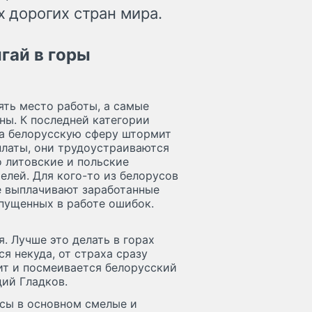
х дорогих стран мира.
гай в горы
ять место работы, а самые
ны. К последней категории
ка белорусскую сферу штормит
платы, они трудоустраиваются
о литовские и польские
елей. Для кого-то из белорусов
е выплачивают заработанные
опущенных в работе ошибок.
. Лучше это делать в горах
я некуда, от страха сразу
ит и посмеивается белорусский
ий Гладков.
йсы в основном смелые и