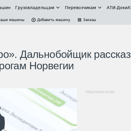
ашин
Грузовладельцам
Перевозчикам
АТИ-Доки
А
Ваши машины
Добавить машину
Заказы
ро». Дальнобойщик рассказ
орогам Норвегии
https://auto.tut.by