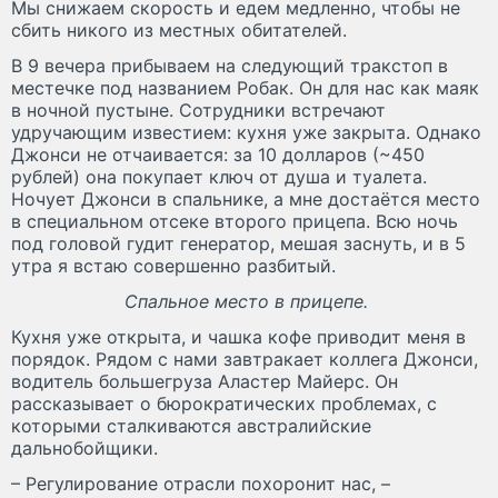
Мы снижаем скорость и едем медленно, чтобы не
сбить никого из местных обитателей.
В 9 вечера прибываем на следующий тракстоп в
местечке под названием Робак. Он для нас как маяк
в ночной пустыне. Сотрудники встречают
удручающим известием: кухня уже закрыта. Однако
Джонси не отчаивается: за 10 долларов (~450
рублей) она покупает ключ от душа и туалета.
Ночует Джонси в спальнике, а мне достаётся место
в специальном отсеке второго прицепа. Всю ночь
под головой гудит генератор, мешая заснуть, и в 5
утра я встаю совершенно разбитый.
Спальное место в прицепе.
Кухня уже открыта, и чашка кофе приводит меня в
порядок. Рядом с нами завтракает коллега Джонси,
водитель большегруза Аластер Майерс. Он
рассказывает о бюрократических проблемах, с
которыми сталкиваются австралийские
дальнобойщики.
– Регулирование отрасли похоронит нас, –