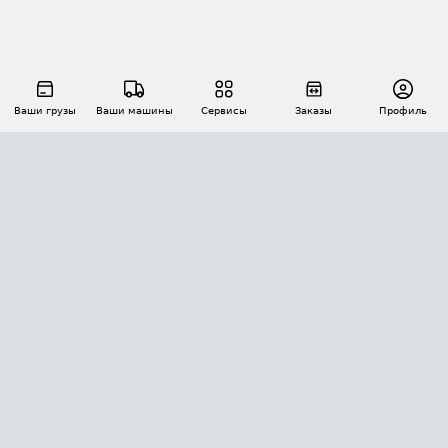
Ваши грузы
Ваши машины
Сервисы
Заказы
Профиль
АВТОМАТИЗАЦИЯ ПЕРЕВОЗОК
Площадки
Заказы
Торги
Тендеры
АТИ-Доки
GPS-мониторинг
АТИ Мессенджер
Цепочки грузов
API ATI.SU
ПОЛЕЗНОЕ
Расчет расстояний
БЕЗОПАСНОСТЬ
Академия ATI.SU
ATI.SU о безопасности
Звезды ATI.SU на вашем сайте
КОНТАКТЫ И ТАРИФЫ