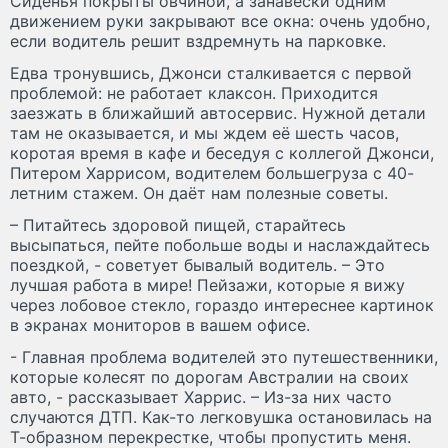
Сиденья покрыты овчиной, а занавески одним
движением руки закрывают все окна: очень удобно,
если водитель решит вздремнуть на парковке.
Едва тронувшись, Джонси сталкивается с первой
проблемой: не работает клаксон. Приходится
заезжать в ближайший автосервис. Нужной детали
там не оказывается, и мы ждем её шесть часов,
коротая время в кафе и беседуя с коллегой Джонси,
Питером Харрисом, водителем большегруза с 40-
летним стажем. Он даёт нам полезные советы.
– Питайтесь здоровой пищей, старайтесь
высыпаться, пейте побольше воды и наслаждайтесь
поездкой, - советует бывалый водитель. – Это
лучшая работа в мире! Пейзажи, которые я вижу
через лобовое стекло, гораздо интереснее картинок
в экранах мониторов в вашем офисе.
- Главная проблема водителей это путешественники,
которые колесят по дорогам Австралии на своих
авто, - рассказывает Харрис. – Из-за них часто
случаются ДТП. Как-то легковушка остановилась на
Т-образном перекрестке, чтобы пропустить меня.