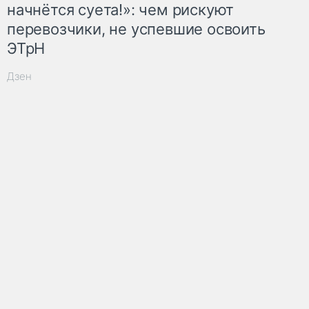
начнётся суета!»: чем рискуют
перевозчики, не успевшие освоить
ЭТрН
Дзен