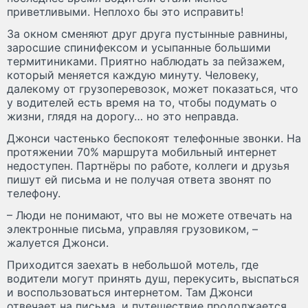
приветливыми. Неплохо бы это исправить!
За окном сменяют друг друга пустынные равнины,
заросшие спинифексом и усыпанные большими
термитиниками. Приятно наблюдать за пейзажем,
который меняется каждую минуту. Человеку,
далекому от грузоперевозок, может показаться, что
у водителей есть время на то, чтобы подумать о
жизни, глядя на дорогу… но это неправда.
Джонси частенько беспокоят телефонные звонки. На
протяжении 70% маршрута мобильный интернет
недоступен. Партнёры по работе, коллеги и друзья
пишут ей письма и не получая ответа звонят по
телефону.
– Люди не понимают, что вы не можете отвечать на
электронные письма, управляя грузовиком, –
жалуется Джонси.
Приходится заехать в небольшой мотель, где
водители могут принять душ, перекусить, выспаться
и воспользоваться интернетом. Там Джонси
отвечает на письма, и путешествие продолжается.