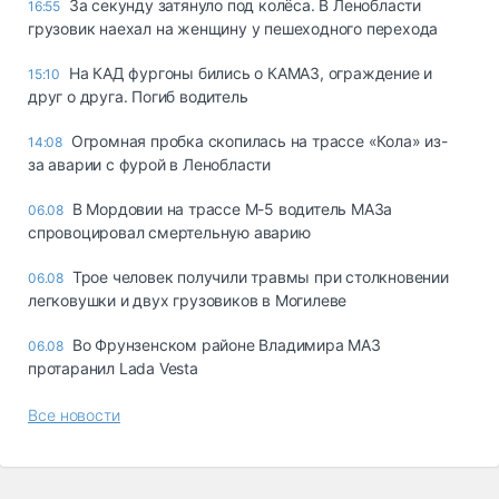
За секунду затянуло под колёса. В Ленобласти
16:55
грузовик наехал на женщину у пешеходного перехода
На КАД фургоны бились о КАМАЗ, ограждение и
15:10
друг о друга. Погиб водитель
Огромная пробка скопилась на трассе «Кола» из-
14:08
за аварии с фурой в Ленобласти
В Мордовии на трассе М-5 водитель МАЗа
06.08
спровоцировал смертельную аварию
Трое человек получили травмы при столкновении
06.08
легковушки и двух грузовиков в Могилеве
Во Фрунзенском районе Владимира МАЗ
06.08
протаранил Lada Vesta
Все новости