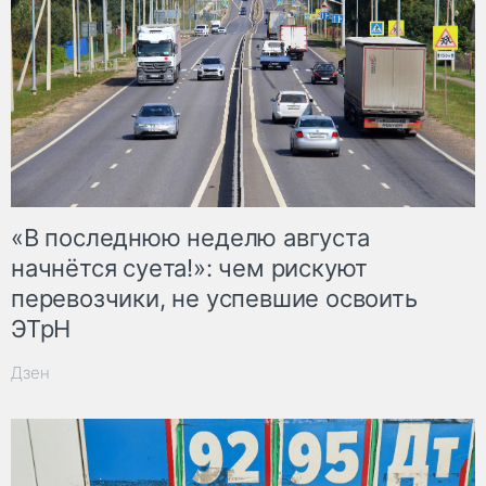
«В последнюю неделю августа
начнётся суета!»: чем рискуют
перевозчики, не успевшие освоить
ЭТрН
Дзен