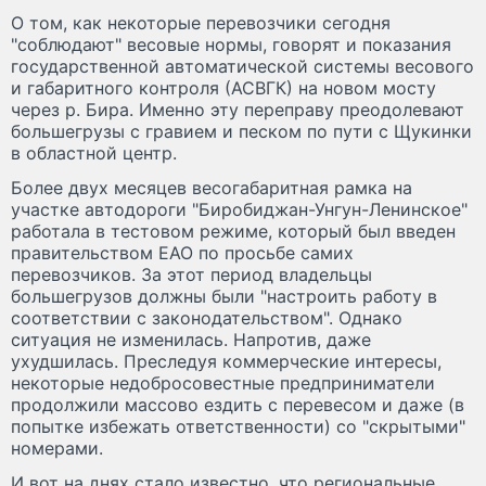
О том, как некоторые перевозчики сегодня
"соблюдают" весовые нормы, говорят и показания
государственной автоматической системы весового
и габаритного контроля (АСВГК) на новом мосту
через р. Бира. Именно эту переправу преодолевают
большегрузы с гравием и песком по пути с Щукинки
в областной центр.
Более двух месяцев весогабаритная рамка на
участке автодороги "Биробиджан-Унгун-Ленинское"
работала в тестовом режиме, который был введен
правительством ЕАО по просьбе самих
перевозчиков. За этот период владельцы
большегрузов должны были "настроить работу в
соответствии с законодательством". Однако
ситуация не изменилась. Напротив, даже
ухудшилась. Преследуя коммерческие интересы,
некоторые недобросовестные предприниматели
продолжили массово ездить с перевесом и даже (в
попытке избежать ответственности) со "скрытыми"
номерами.
И вот на днях стало известно, что региональные