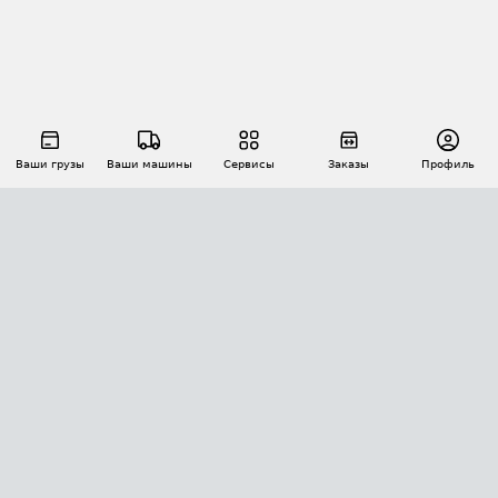
Ваши грузы
Ваши машины
Сервисы
Заказы
Профиль
АВТОМАТИЗАЦИЯ ПЕРЕВОЗОК
Площадки
Заказы
Торги
Тендеры
АТИ-Доки
GPS-мониторинг
АТИ Мессенджер
Цепочки грузов
API ATI.SU
ПОЛЕЗНОЕ
Расчет расстояний
БЕЗОПАСНОСТЬ
Академия ATI.SU