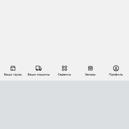
Ваши грузы
Ваши машины
Сервисы
Заказы
Профиль
АВТОМАТИЗАЦИЯ ПЕРЕВОЗОК
Площадки
Заказы
Торги
Тендеры
АТИ-Доки
GPS-мониторинг
АТИ Мессенджер
Цепочки грузов
API ATI.SU