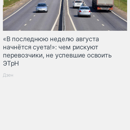
«В последнюю неделю августа
начнётся суета!»: чем рискуют
перевозчики, не успевшие освоить
ЭТрН
Дзен