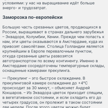
условиями: у нас на выращивание идёт больше
энерго- и трудозатрат.
Заморозка по-европейски
Большую часть срезанных цветов, продающихся в
России, выращивают в странах дальнего зарубежья
– Эквадоре, Колумбии, Кении. Прежде чем попасть к
нам, эти цветы оказываются в Амстердаме, куда их
привозят самолётами. Столица Голландии является
крупнейшим в Европе перевалочным пунктом,
откуда срезанные цветы развозятся
автотранспортом по всему континенту. Именно в
Амстердаме сосредоточены температурные склады,
оснащенные камерами прекулинга.
— Прекулинг – это быстрое охлаждение. В
прекулинговой камере охлаждение до +4°C
происходит за 30 минут, – объясняет Андрей
Кокшаров. – Из Эквадора цветок приходит спящим,
в вегетативном состоянии, и если охладить его до
четырех градусов, он пролежит в таком состоянии
две недели. После этого цветок можно будет