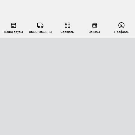
Ваши грузы
Ваши машины
Сервисы
Заказы
Профиль
АВТОМАТИЗАЦИЯ ПЕРЕВОЗОК
Площадки
Заказы
Торги
Тендеры
АТИ-Доки
GPS-мониторинг
АТИ Мессенджер
Цепочки грузов
API ATI.SU
ПОЛЕЗНОЕ
Расчет расстояний
БЕЗОПАСНОСТЬ
Академия ATI.SU
ATI.SU о безопасности
Звезды ATI.SU на вашем сайте
КОНТАКТЫ И ТАРИФЫ