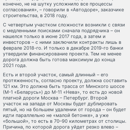
конечно, не на шутку усложнило все процессы
согласования», – говорили в «Автодоре», заказчике
строительства, в 2018 году.
С четвертым участком сложности возникли с связи
с медленными поисками сначала подрядчика – он
нашелся только в июне 2017 года, а затем и
инвесторов – с ними заключили контракты лишь в
феврале 2018-го. И только в декабре 2019-го банки
утвердили финансирование проекта. Тем не менее
дорога должна быть готова максимум до конца
2021 года.
Есть и второй участок, самый длинный – его
протяженность, согласно проекту, должна составить
121 км. Это должна быть трасса от Минского шоссе
(М-1 «Беларусь») до М-11 «Нева», то есть до новой
платной дороги Москва – Петербург. Второй
участок на западе от Москвы будет дублировать
пятый, но на большем удалении от города – он будет
идти параллельно не «малой бетонке», а уже
«большой», то есть в 70–90 километрах от столицы.
Причина, по которой дорога уйдет резко влево –