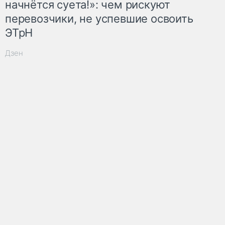
начнётся суета!»: чем рискуют
перевозчики, не успевшие освоить
ЭТрН
Дзен