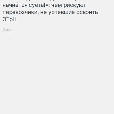
начнётся суета!»: чем рискуют
перевозчики, не успевшие освоить
ЭТрН
Дзен