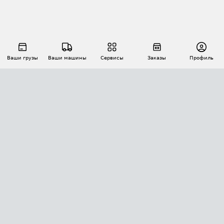
Ваши грузы
Ваши машины
Сервисы
Заказы
Профиль
АВТОМАТИЗАЦИЯ ПЕРЕВОЗОК
Площадки
Заказы
Торги
Тендеры
АТИ-Доки
GPS-мониторинг
АТИ Мессенджер
Цепочки грузов
API ATI.SU
ПОЛЕЗНОЕ
Расчет расстояний
БЕЗОПАСНОСТЬ
Академия ATI.SU
ATI.SU о безопасности
Звезды ATI.SU на вашем сайте
КОНТАКТЫ И ТАРИФЫ