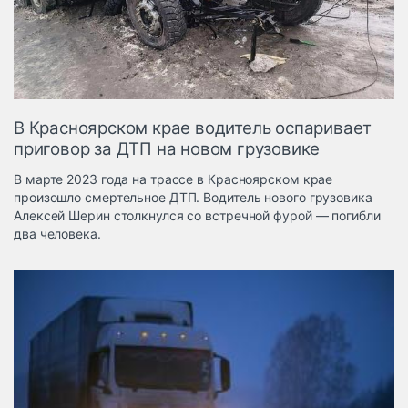
Логистика, грузы
Негабаритные и
опасные грузы
Безопасность и
страхование
В Красноярском крае водитель оспаривает
Таможня и ВЭД
приговор за ДТП на новом грузовике
Склады и
В марте 2023 года на трассе в Красноярском крае
грузовые
произошло смертельное ДТП. Водитель нового грузовика
терминалы
Алексей Шерин столкнулся со встречной фурой — погибли
Коммерческий
два человека.
транспорт
Спецтехника
Автосервис,
запчасти, шины
Топливо, масла и
Дзен
автохимия