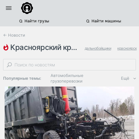
Найти грузы
Найти машины
← Новости
красноярский край
дальнобойщики
красноярск
иркутская область
Автомобильные
Популярные темы:
Ещё
грузоперевозки
Региональная
логистика
ЭДО, ИТ в
логистике
Дороги,
инфраструктура