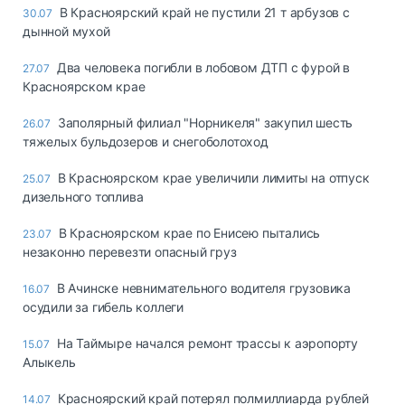
В Красноярский край не пустили 21 т арбузов с
30.07
дынной мухой
Два человека погибли в лобовом ДТП с фурой в
27.07
Красноярском крае
Заполярный филиал "Норникеля" закупил шесть
26.07
тяжелых бульдозеров и снегоболотоход
В Красноярском крае увеличили лимиты на отпуск
25.07
дизельного топлива
В Красноярском крае по Енисею пытались
23.07
незаконно перевезти опасный груз
В Ачинске невнимательного водителя грузовика
16.07
осудили за гибель коллеги
На Таймыре начался ремонт трассы к аэропорту
15.07
Алыкель
Красноярский край потерял полмиллиарда рублей
14.07