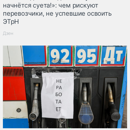
начнётся суета!»: чем рискуют
перевозчики, не успевшие освоить
ЭТрН
Дзен