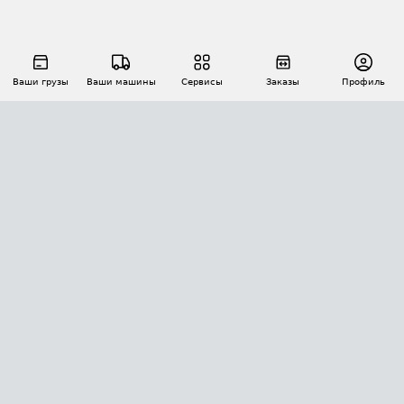
Ваши грузы
Ваши машины
Сервисы
Заказы
Профиль
АВТОМАТИЗАЦИЯ ПЕРЕВОЗОК
Площадки
Заказы
Торги
Тендеры
АТИ-Доки
GPS-мониторинг
АТИ Мессенджер
Цепочки грузов
API ATI.SU
ПОЛЕЗНОЕ
Расчет расстояний
БЕЗОПАСНОСТЬ
Академия ATI.SU
ATI.SU о безопасности
Звезды ATI.SU на вашем сайте
КОНТАКТЫ И ТАРИФЫ
Памятка по проверке контрагентов
Индекс ATI.SU FTL РФ