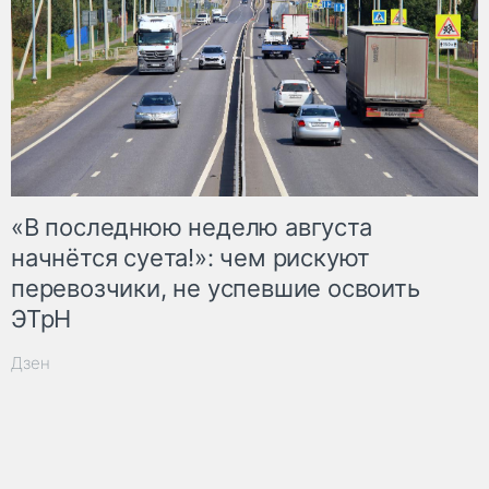
«В последнюю неделю августа
начнётся суета!»: чем рискуют
перевозчики, не успевшие освоить
ЭТрН
Дзен