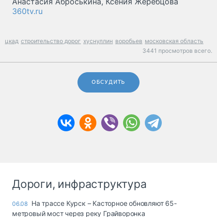
Анастасия Аброськина, Ксения Жеребцова
360tv.ru
цкад
строительство дорог
хуснуллин
воробьев
московская область
3441 просмотров всего.
ОБСУДИТЬ
Дороги, инфраструктура
На трассе Курск – Касторное обновляют 65-
06.08
метровый мост через реку Грайворонка