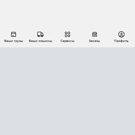
Ваши грузы
Ваши машины
Сервисы
Заказы
Профиль
АВТОМАТИЗАЦИЯ ПЕРЕВОЗОК
Площадки
Заказы
Торги
Тендеры
АТИ-Доки
GPS-мониторинг
АТИ Мессенджер
Цепочки грузов
API ATI.SU
ПОЛЕЗНОЕ
Расчет расстояний
БЕЗОПАСНОСТЬ
Академия ATI.SU