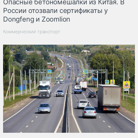
Опасные бетономешалки из Китая. В
России отозвали сертификаты у
Dongfeng и Zoomlion
Коммерческий транспорт