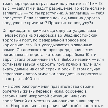
транспортировать груз, если не уплатим за 11 км 18
тыс. — заплати и дадут разрешение. То есть если не
заплатишь — то ты преступник. А заплатишь — тебя
пропустят. Если заплатил деньги, машина дорогам
вред уже не причинит? Пролетит по воздуху?».
Он приводит в пример еще одну ситуацию: везет
человек груз из Хабаровска во Владивостокский
торговый порт, по федеральной трассе все
нормально, его 10 т укладываются в законные
рамки. Он доезжает до пригорода, начинается
региональная дорога, которая вчера была 10 т и
вдруг стала ограниченная 6 т. Выбор невелик — или
останавливаться и бросать груз прямо в поле, или
ехать дальше на свой страх и риск. В этом случае
перевозчик автоматически попадает на перегруз и
на штраф в 400 тыс.
«На фоне распоряжения правительства страны
облегчить жизнь перевозчикам, особенно в
сегодняшней непростой ситуации, никаких
послаблений от местных чиновников в наш адрес
нет. Напротив, из-за ограничений, чтобы проехать и