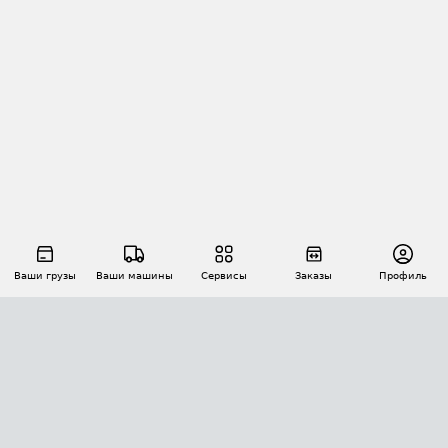
Ваши грузы
Ваши машины
Сервисы
Заказы
Профиль
АВТОМАТИЗАЦИЯ ПЕРЕВОЗОК
Площадки
Заказы
Торги
Тендеры
АТИ-Доки
GPS-мониторинг
АТИ Мессенджер
Цепочки грузов