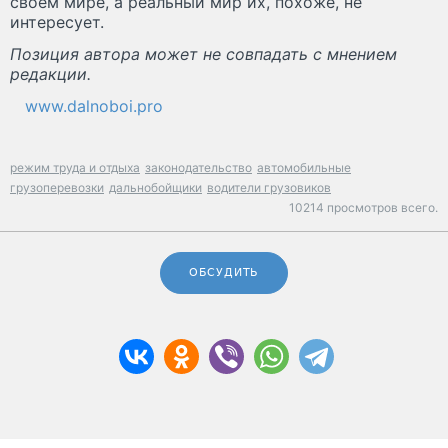
своём мире, а реальный мир их, похоже, не
интересует.
Позиция автора может не совпадать с мнением
редакции.
www.dalnoboi.pro
режим труда и отдыха
законодательство
автомобильные
грузоперевозки
дальнобойщики
водители грузовиков
10214 просмотров всего.
ОБСУДИТЬ