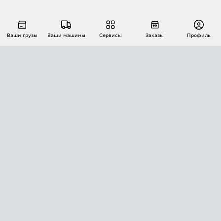
Ваши грузы
Ваши машины
Сервисы
Заказы
Профиль
АВТОМАТИЗАЦИЯ ПЕРЕВОЗОК
Площадки
Заказы
Торги
Тендеры
АТИ-Доки
GPS-мониторинг
АТИ Мессенджер
Цепочки грузов
API ATI.SU
ПОЛЕЗНОЕ
Расчет расстояний
БЕЗОПАСНОСТЬ
Академия ATI.SU
ATI.SU о безопасности
Звезды ATI.SU на вашем сайте
КОНТАКТЫ И ТАРИФЫ
Памятка по проверке контрагентов
Индекс ATI.SU FTL РФ
О системе ATI.SU
Светофор+