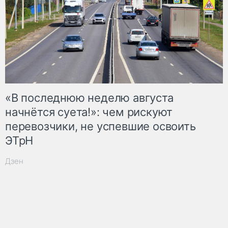
«В последнюю неделю августа
начнётся суета!»: чем рискуют
перевозчики, не успевшие освоить
ЭТрН
Дзен