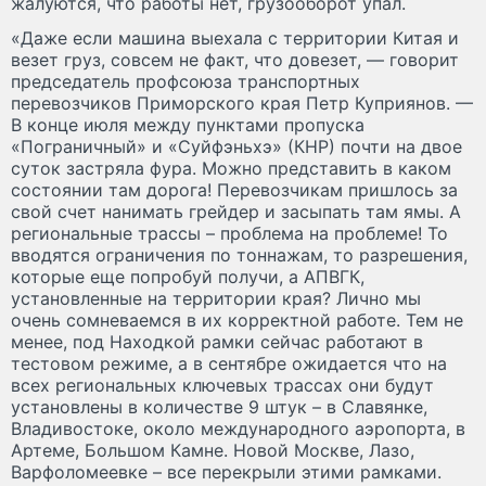
жалуются, что работы нет, грузооборот упал.
«Даже если машина выехала с территории Китая и
везет груз, совсем не факт, что довезет, — говорит
председатель профсоюза транспортных
перевозчиков Приморского края Петр Куприянов. —
В конце июля между пунктами пропуска
«Пограничный» и «Суйфэньхэ» (КНР) почти на двое
суток застряла фура. Можно представить в каком
состоянии там дорога! Перевозчикам пришлось за
свой счет нанимать грейдер и засыпать там ямы. А
региональные трассы – проблема на проблеме! То
вводятся ограничения по тоннажам, то разрешения,
которые еще попробуй получи, а АПВГК,
установленные на территории края? Лично мы
очень сомневаемся в их корректной работе. Тем не
менее, под Находкой рамки сейчас работают в
тестовом режиме, а в сентябре ожидается что на
всех региональных ключевых трассах они будут
установлены в количестве 9 штук – в Славянке,
Владивостоке, около международного аэропорта, в
Артеме, Большом Камне. Новой Москве, Лазо,
Варфоломеевке – все перекрыли этими рамками.