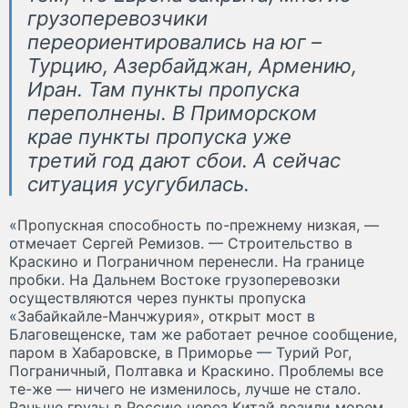
грузоперевозчики
переориентировались на юг –
Турцию, Азербайджан, Армению,
Иран. Там пункты пропуска
переполнены. В Приморском
крае пункты пропуска уже
третий год дают сбои. А сейчас
ситуация усугубилась.
«Пропускная способность по-прежнему низкая, —
отмечает Сергей Ремизов. — Строительство в
Краскино и Пограничном перенесли. На границе
пробки. На Дальнем Востоке грузоперевозки
осуществляются через пункты пропуска
«Забайкайле-Манчжурия», открыт мост в
Благовещенске, там же работает речное сообщение,
паром в Хабаровске, в Приморье — Турий Рог,
Пограничный, Полтавка и Краскино. Проблемы все
те-же — ничего не изменилось, лучше не стало.
Раньше грузы в Россию через Китай возили морем,