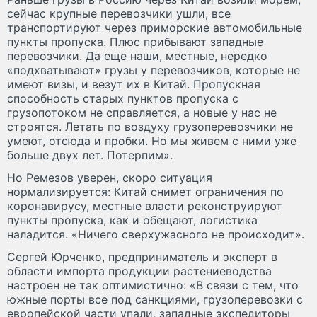
сейчас крупные перевозчики ушли, все
транспортируют через приморские автомобильные
пункты пропуска. Плюс прибывают западные
перевозчики. Да еще наши, местные, нередко
«подхватывают» грузы у перевозчиков, которые не
имеют визы, и везут их в Китай. Пропускная
способность старых пунктов пропуска с
грузопотоком не справляется, а новые у нас не
строятся. Летать по воздуху грузоперевозчики не
умеют, отсюда и пробки. Но мы живем с ними уже
больше двух лет. Потерпим».
Но Ремезов уверен, скоро ситуация
нормализируется: Китай снимет ограничения по
коронавирусу, местные власти реконструируют
пункты пропуска, как и обещают, логистика
наладится. «Ничего сверхужасного не происходит».
Сергей Юрченко, предприниматель и эксперт в
области импорта продукции растениеводства
настроен не так оптимистично: «В связи с тем, что
южные порты все под санкциями, грузоперевозки с
европейской части упали, западные экспедиторы