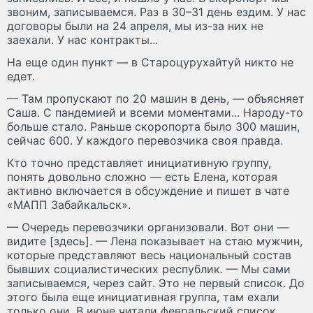
звоним, записываемся. Раз в 30–31 день ездим. У нас
договоры были на 24 апреля, мы из-за них не
заехали. У нас контракты...
На еще один пункт — в Староцурухайтуй никто не
едет.
— Там пропускают по 20 машин в день, — объясняет
Саша. С пандемией и всеми моментами... Народу-то
больше стало. Раньше скоропорта было 300 машин,
сейчас 600. У каждого перевозчика своя правда.
Кто точно представляет инициативную группу,
понять довольно сложно — есть Елена, которая
активно включается в обсуждение и пишет в чате
«МАПП Забайкальск».
— Очередь перевозчики организовали. Вот они —
видите [здесь]. — Лена показывает на стаю мужчин,
которые представляют весь национальный состав
бывших социалистических республик. — Мы сами
записываемся, через сайт. Это не первый список. До
этого была еще инициативная группа, там ехали
только они. В июне читали февральский список…