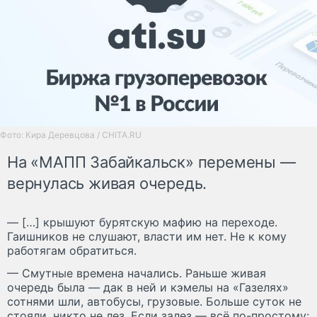
Фото: Кира Деревцова / CHITA.RU
На «МАПП Забайкальск» перемены —
вернулась живая очередь.
— […] крышуют бурятскую мафию на переходе.
Гаишников не слушают, власти им нет. Не к кому
работягам обратиться.
— Смутные времена начались. Раньше живая
очередь была — дак в ней и кэмелы на «Газелях»
сотнями шли, автобусы, грузовые. Больше суток не
стояли, никто не лез. Если залез — всё по-простому: