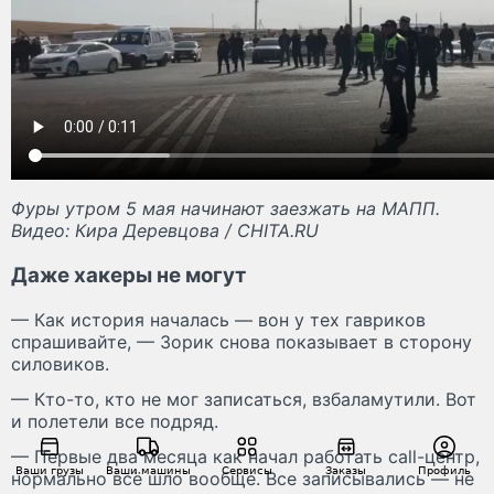
Фуры утром 5 мая начинают заезжать на МАПП.
Видео: Кира Деревцова / CHITA.RU
Даже хакеры не могут
— Как история началась — вон у тех гавриков
спрашивайте, — Зорик снова показывает в сторону
силовиков.
— Кто-то, кто не мог записаться, взбаламутили. Вот
и полетели все подряд.
— Первые два месяца как начал работать call-центр,
Ваши грузы
Ваши машины
Сервисы
Заказы
Профиль
нормально всё шло вообще. Все записывались — не