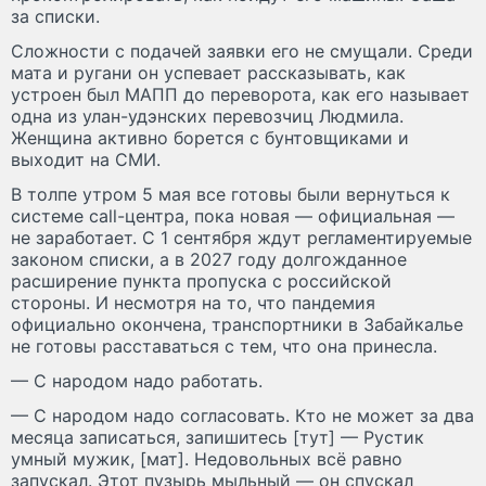
за списки.
Сложности с подачей заявки его не смущали. Среди
мата и ругани он успевает рассказывать, как
устроен был МАПП до переворота, как его называет
одна из улан-удэнских перевозчиц Людмила.
Женщина активно борется с бунтовщиками и
выходит на СМИ.
В толпе утром 5 мая все готовы были вернуться к
системе call-центра, пока новая — официальная —
не заработает. С 1 сентября ждут регламентируемые
законом списки, а в 2027 году долгожданное
расширение пункта пропуска с российской
стороны. И несмотря на то, что пандемия
официально окончена, транспортники в Забайкалье
не готовы расставаться с тем, что она принесла.
— С народом надо работать.
— С народом надо согласовать. Кто не может за два
месяца записаться, запишитесь [тут] — Рустик
умный мужик, [мат]. Недовольных всё равно
запускал. Этот пузырь мыльный — он спускал