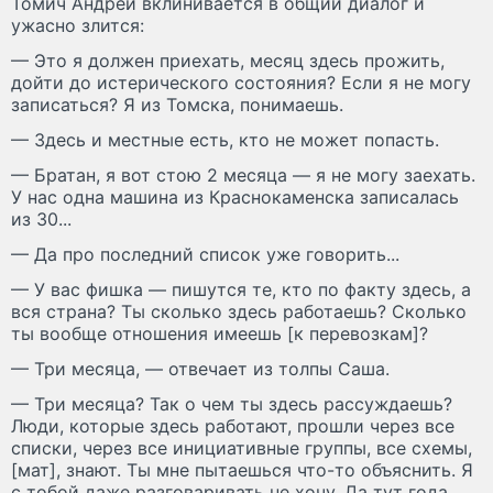
Томич Андрей вклинивается в общий диалог и
ужасно злится:
— Это я должен приехать, месяц здесь прожить,
дойти до истерического состояния? Если я не могу
записаться? Я из Томска, понимаешь.
— Здесь и местные есть, кто не может попасть.
— Братан, я вот стою 2 месяца — я не могу заехать.
У нас одна машина из Краснокаменска записалась
из 30...
— Да про последний список уже говорить...
— У вас фишка — пишутся те, кто по факту здесь, а
вся страна? Ты сколько здесь работаешь? Сколько
ты вообще отношения имеешь [к перевозкам]?
— Три месяца, — отвечает из толпы Саша.
— Три месяца? Так о чем ты здесь рассуждаешь?
Люди, которые здесь работают, прошли через все
списки, через все инициативные группы, все схемы,
[мат], знают. Ты мне пытаешься что-то объяснить. Я
с тобой даже разговаривать не хочу. Да тут года