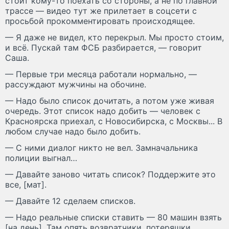
стоит кому-то поехать со стороны, а не по главной
трассе — видео тут же прилетает в соцсети с
просьбой прокомментировать происходящее.
— Я даже не видел, кто перекрыл. Мы просто стоим,
и всё. Пускай там ФСБ разбирается, — говорит
Саша.
— Первые три месяца работали нормально, —
рассуждают мужчины на обочине.
— Надо было список дочитать, а потом уже живая
очередь. Этот список надо добить — человек с
Красноярска приехал, с Новосибирска, с Москвы... В
любом случае надо было добить.
— С ними диалог никто не вел. Замначальника
полиции выгнал…
— Давайте заново читать список? Поддержите это
все, [мат].
— Давайте 12 сделаем списков.
— Надо реальные списки ставить — 80 машин взять
[на день]. Там опять возвратчики, потеряшки...