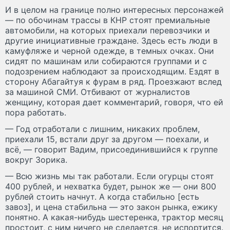
И в целом на границе полно интересных персонажей
— по обочинам трассы в КНР стоят премиальные
автомобили, на которых приехали перевозчики и
другие инициативные граждане. Здесь есть люди в
камуфляже и черной одежде, в темных очках. Они
сидят по машинам или собираются группами и с
подозрением наблюдают за происходящим. Ездят в
сторону Абагайтуя к фурам в ряд. Проезжают вслед
за машиной СМИ. Отбивают от журналистов
женщину, которая дает комментарий, говоря, что ей
пора работать.
— Год отработали с лишним, никаких проблем,
приехали 15, встали друг за другом — поехали, и
всё, — говорит Вадим, присоединившийся к группе
вокруг Зорика.
— Всю жизнь мы так работали. Если огурцы стоят
400 рублей, и нехватка будет, рынок же — они 800
рублей стоить начнут. А когда стабильно [есть
завоз], и цена стабильна — это закон рынка, ежику
понятно. А какая-нибудь шестеренка, трактор месяц
простоит, с ним ничего не сделается, не испортится.