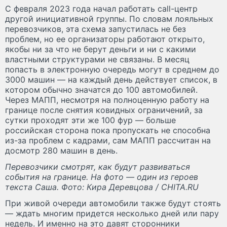
С февраля 2023 года начал работать call-центр
другой инициативной группы. По словам лояльных
перевозчиков, эта схема запустилась не без
проблем, но ее организаторы работают открыто,
якобы ни за что не берут деньги и ни с какими
властными структурами не связаны. В месяц
попасть в электронную очередь могут в среднем до
3000 машин — на каждый день действует список, в
котором обычно значатся до 100 автомобилей.
Через МАПП, несмотря на полноценную работу на
границе после снятия ковидных ограничений, за
сутки проходят эти же 100 фур — больше
российская сторона пока пропускать не способна
из-за проблем с кадрами, сам МАПП рассчитан на
досмотр 280 машин в день.
Перевозчики смотрят, как будут развиваться
события на границе. На фото — один из героев
текста Саша. Фото: Кира Деревцова / CHITA.RU
При живой очереди автомобили также будут стоять
— ждать многим придется несколько дней или пару
недель. И именно на это давят сторонники