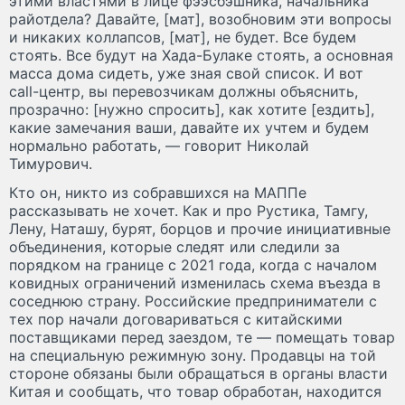
этими властями в лице фээсбэшника, начальника
райотдела? Давайте, [мат], возобновим эти вопросы
и никаких коллапсов, [мат], не будет. Все будем
стоять. Все будут на Хада-Булаке стоять, а основная
масса дома сидеть, уже зная свой список. И вот
call-центр, вы перевозчикам должны объяснить,
прозрачно: [нужно спросить], как хотите [ездить],
какие замечания ваши, давайте их учтем и будем
нормально работать, — говорит Николай
Тимурович.
Кто он, никто из собравшихся на МАППе
рассказывать не хочет. Как и про Рустика, Тамгу,
Лену, Наташу, бурят, борцов и прочие инициативные
объединения, которые следят или следили за
порядком на границе с 2021 года, когда с началом
ковидных ограничений изменилась схема въезда в
соседнюю страну. Российские предприниматели с
тех пор начали договариваться с китайскими
поставщиками перед заездом, те — помещать товар
на специальную режимную зону. Продавцы на той
стороне обязаны были обращаться в органы власти
Китая и сообщать, что товар обработан, находится