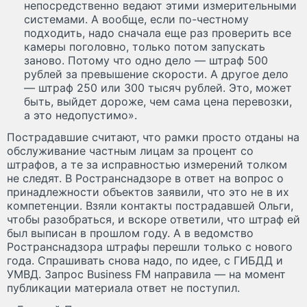
непосредственно ведают этими измерительными
системами. А вообще, если по-честному
подходить, надо сначала еще раз проверить все
камеры поголовно, только потом запускать
заново. Потому что одно дело — штраф 500
рублей за превышение скорости. А другое дело
— штраф 250 или 300 тысяч рублей. Это, может
быть, выйдет дороже, чем сама цена перевозки,
а это недопустимо».
Пострадавшие считают, что рамки просто отданы на
обслуживание частным лицам за процент со
штрафов, а те за исправностью измерений толком
не следят. В Ространснадзоре в ответ на вопрос о
принадлежности объектов заявили, что это не в их
компетенции. Взяли контакты пострадавшей Ольги,
чтобы разобраться, и вскоре ответили, что штраф ей
был выписан в прошлом году. А в ведомство
Ространснадзора штрафы перешли только с нового
года. Спрашивать снова надо, по идее, с ГИБДД и
УМВД. Запрос Business FM направила — на момент
публикации материала ответ не поступил.