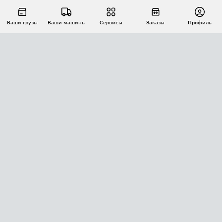
Ваши грузы
Ваши машины
Сервисы
Заказы
Профиль
АВТОМАТИЗАЦИЯ ПЕРЕВОЗОК
Площадки
Заказы
Торги
Тендеры
АТИ-Доки
GPS-мониторинг
АТИ Мессенджер
Цепочки грузов
API ATI.SU
ПОЛЕЗНОЕ
Расчет расстояний
БЕЗОПАСНОСТЬ
Академия ATI.SU
ATI.SU о безопасности
Звезды ATI.SU на вашем сайте
КОНТАКТЫ И ТАРИФЫ
Памятка по проверке контрагентов
Индекс ATI.SU FTL РФ
О системе ATI.SU
Светофор+
Средние ставки
ИНФОРМАЦИЯ
Контактная информация
Страхование