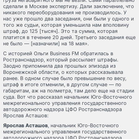
сделали в Москве экспертизу. Дали заключение, что
никакого переоборудования не производилось. У
нас уже прошло два заседания, они были у одного и
того же судьи, которая уменьшила нам вполовину
штраф, до 125 [тысяч]. Это та сумма, которая
платится в течение 20 дней. Третьего заседания еще
не было — [назначили] на 18 мая».
С историей Ольги Business FM обратилась в
Ространснадзор, который рассылает штрафы.
Заодно припомнила два прошлых эпизода из
Воронежской области, о которых рассказывала
ранее. В одном случае было превышение по весу,
штраф в итоге отменили, в другом случае — по
габаритам, аж на полметра, там дело еще на стадии
суда. Вот что рассказал начальник Юго-Восточного
межрегионального управления государственного
автодорожного надзора ЦФО Ространснадзора
Ярослав Асташов:
Ярослав Асташов
, начальник Юго-Восточного
межрегионального управления государственного
автодорожного надзора ЦФО Ространснадзора