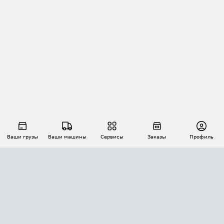
Ваши грузы
Ваши машины
Сервисы
Заказы
Профиль
АВТОМАТИЗАЦИЯ ПЕРЕВОЗОК
Площадки
Заказы
Торги
Тендеры
АТИ-Доки
GPS-мониторинг
АТИ Мессенджер
Цепочки грузов