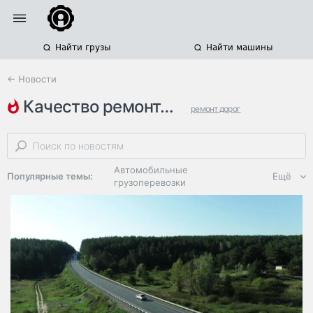
Найти грузы
Найти машины
← Новости
качество ремонта дорог
ремонт дорог
челябинская область
м-7
Автомобильные
Популярные темы:
Ещё
грузоперевозки
Региональная
логистика
ЭДО, ИТ в
логистике
Дороги,
инфраструктура