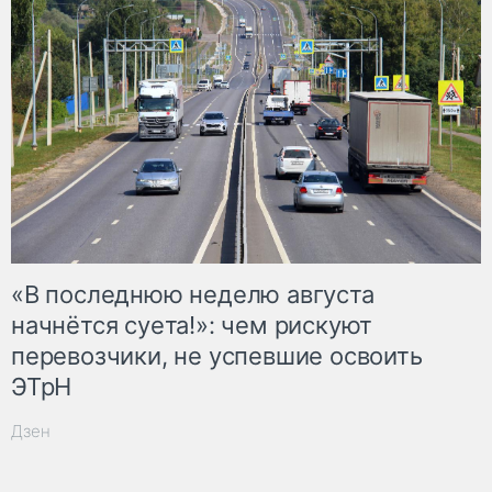
«В последнюю неделю августа
начнётся суета!»: чем рискуют
перевозчики, не успевшие освоить
ЭТрН
Дзен