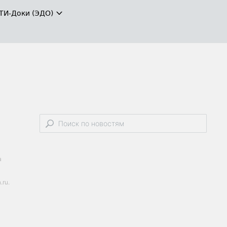
ТИ-Доки (ЭДО)
а
.ru.