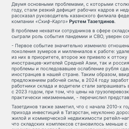
Двумя основными проблемами, с которыми столкн
году, стали резкий дефицит рабочих кадров и не
рассказал руководитель казанского филиала фед
компании
«Скиф-Карго»
Рустем Тазетдинов
.
В проблеме нехватки сотрудников в сфере складс
сыграли роль события пандемии и СВО, уверен со
- Первое событие значительно изменило отношен
поколения зумеров и миллениалов к работе: удале
из них в приоритете, второе же привело к оттоку
иностранцев-жителей Средней Азии, так и россия
проблемы и последовавшее ослабление рубля сде
иностранцев в нашей стране. Таким образом, вви
предложением рабочей силы, в 2024 году заработн
работники склада и водители стали запрашивать в
с 2023 годом, при том, что цены на грузоперевоз
практически неизменными, - перечислил представ
Тазетдинов также заметил, что с начала 2010-х го
прихода инвестиций в Татарстан, неуклонно доро
жилой и коммерческой недвижимости ретейл-напр
что складских комплексов становилось меньше с