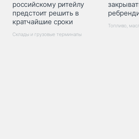
закрыват
российскому ритейлу
ребренд
предстоит решить в
кратчайшие сроки
Топливо, мас
Склады и грузовые терминалы