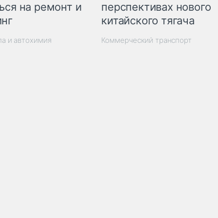
ься на ремонт и
перспективах нового
инг
китайского тягача
ла и автохимия
Коммерческий транспорт