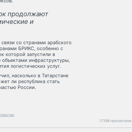
ксов.
зок продолжают
мические и
 связи со странами арабского
транами БРИКС, особенно с
ок которой запустили в
е объектами инфраструктуры,
тия логистических услуг.
чил, насколько в Татарстане
ожет ли республика стать
частью России.
атарстан
17388 просмотров 