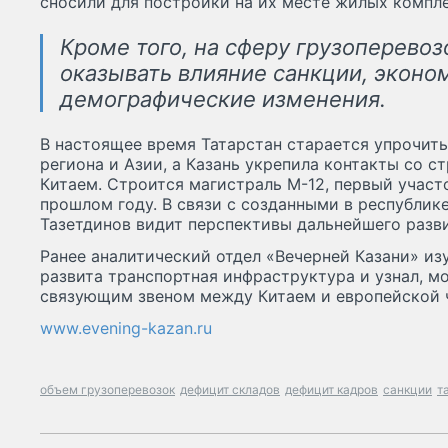
сносили для постройки на их месте жилых компле
Кроме того, на сферу грузоперево
оказывать влияние санкции, эконо
демографические изменения.
В настоящее время Татарстан старается упрочить
региона и Азии, а Казань укрепила контакты со с
Китаем. Строится магистраль М-12, первый участ
прошлом году. В связи с созданными в республик
Тазетдинов видит перспективы дальнейшего разви
Ранее аналитический отдел «Вечерней Казани» изу
развита транспортная инфраструктура и узнал, м
связующим звеном между Китаем и европейской 
www.evening-kazan.ru
объем грузоперевозок
дефицит складов
дефицит кадров
санкции
т