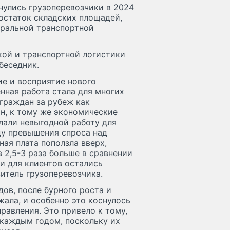
улись грузоперевозчики в 2024
достаток складских площадей,
еральной транспортной
кой и транспортной логистики
беседник.
ие и восприятие нового
нная работа стала для многих
 граждан за рубеж как
н, к тому же экономические
лали невыгодной работу для
ду превышения спроса над
ая плата поползла вверх,
 2,5-3 раза больше в сравнении
ки для клиентов остались
итель грузоперевозчика.
дов, после бурного роста и
жала, и особенно это коснулось
авления. Это привело к тому,
 каждым годом, поскольку их