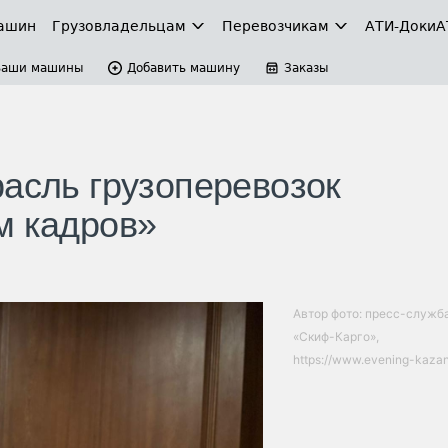
ашин
Грузовладельцам
Перевозчикам
АТИ-Доки
А
Ваши машины
Добавить машину
Заказы
расль грузоперевозок
м кадров»
Автор фото: пресс-служб
«Скиф-Карго»,
https://www.evening-kazan