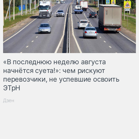
«В последнюю неделю августа
начнётся суета!»: чем рискуют
перевозчики, не успевшие освоить
ЭТрН
Дзен