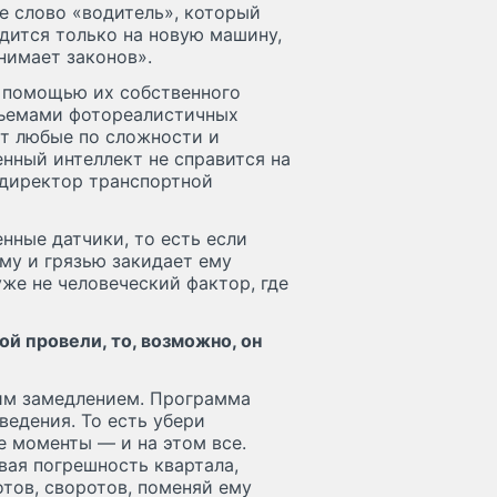
е слово «водитель», который
адится только на новую машину,
онимает законов».
с помощью их собственного
бъемами фотореалистичных
т любые по сложности и
нный интеллект не справится на
ндиректор транспортной
нные датчики, то есть если
му и грязью закидает ему
уже не человеческий фактор, где
ой провели, то, возможно, он
гим замедлением. Программа
ведения. То есть убери
е моменты — и на этом все.
вая погрешность квартала,
тов, своротов, поменяй ему