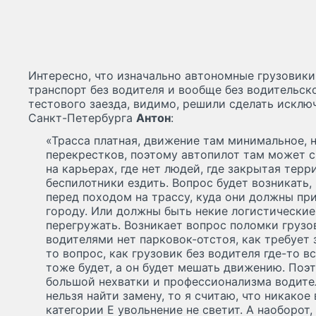
Интересно, что изначально автономные грузовики
транспорт без водителя и вообще без водительско
тестового заезда, видимо, решили сделать исклю
Санкт-Петербурга
Антон
:
«Трасса платная, движение там минимальное, 
перекрестков, поэтому автопилот там может сп
на карьерах, где нет людей, где закрытая тер
беспилотники ездить. Вопрос будет возникать,
перед походом на трассу, куда они должны при
городу. Или должны быть некие логистические
перегружать. Возникает вопрос поломки грузов
водителями нет парковок-отстоя, как требует
то вопрос, как грузовик без водителя где-то в
тоже будет, а он будет мешать движению. Поэто
большой нехватки и профессионализма водител
нельзя найти замену, то я считаю, что никако
категории Е увольнение не светит. А наоборот