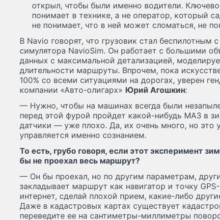
открыл, чтобы были именно водители. Ключево
понимает в технике, а не оператор, который с
не понимает, что в ней может сломаться, не п
В Navio говорят, что грузовик стал беспилотным 
симулятора NavioSim. Он работает с большими о
данных с максимальной детализацией, моделируе
длительности маршруты. Впрочем, пока искусстве
100% со всеми ситуациями на дорогах, уверен ге
компании «Авто-олигарх»
Юрий Агошкин
:
— Нужно, чтобы на машинах всегда были незапыле
перед этой фурой пройдет какой-нибудь МАЗ в зи
датчики — уже плохо. Да, их очень много, но это 
управляется именно сознанием.
То есть, грубо говоря, если этот эксперимент зим
бы не проехал весь маршрут?
— Он бы проехал, но по другим параметрам, дру
закладывает маршрут как навигатор и точку GPS-
интернет, сделай плохой прием, какие-либо други
Даже в кадастровых картах существует кадастро
переведите ее на сантиметры-миллиметры поворо