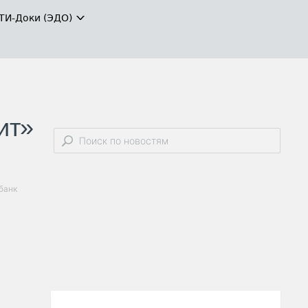
ТИ-Доки (ЭДО)
ит»
обанк