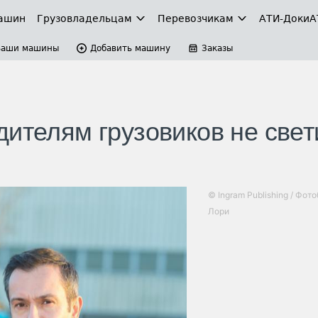
ашин
Грузовладельцам
Перевозчикам
АТИ-Доки
А
Ваши машины
Добавить машину
Заказы
ителям грузовиков не свет
© Ingram Publishing / Фот
Лори