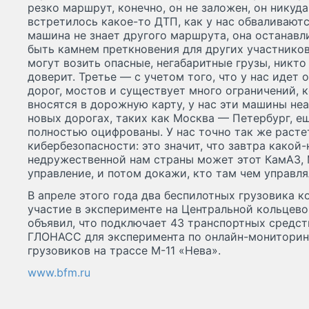
резко маршрут, конечно, он не заложен, он никуда
встретилось какое-то ДТП, как у нас обваливают
машина не знает другого маршрута, она останавли
быть камнем преткновения для других участников
могут возить опасные, негабаритные грузы, никто
доверит. Третье — с учетом того, что у нас идет
дорог, мостов и существует много ограничений, 
вносятся в дорожную карту, у нас эти машины не
новых дорогах, таких как Москва — Петербург, е
полностью оцифрованы. У нас точно так же растет
кибербезопасности: это значит, что завтра какой
недружественной нам страны может этот КамАЗ, 
управление, и потом докажи, кто там чем управля
В апреле этого года два беспилотных грузовика 
участие в эксперименте на Центральной кольцево
объявил, что подключает 43 транспортных средст
ГЛОНАСС для эксперимента по онлайн-мониторин
грузовиков на трассе М-11 «Нева».
www.bfm.ru