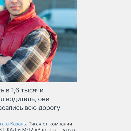
ь в 1,6 тысячи
л водитель, они
асались всю дорогу
га в Казань
. Тягач от компании
13 ЦКАД и М-12 «Восток». Путь в