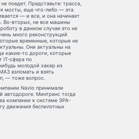
 не поедет. Представьте: трасса,
ся мосты, еще что-либо — эта
вается — и все, и она начинает
. Во-вторых, не все машины
 роботу в данном случае это не
 очень много реконструкций
которые временные, которые не
актуальны. Они актуальны на
ще какие-то дороги, которые
 IT-сфера по
-нибудь молодой хакер из
МАЗ взломать и взять
л, — тоже вопрос.
компании Navio принимали
й автодороге. Минтранс тогда
ва компании к системе ЭРА-
гу движения беспилотных