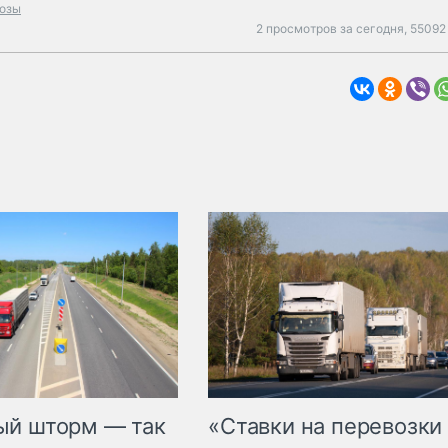
озы
2 просмотров за сегодня,
55092
«Ставки на перевозки
ый шторм — так