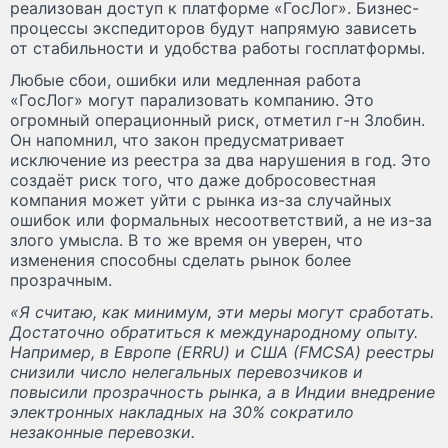
реализован доступ к платформе «ГосЛог». Бизнес-
процессы экспедиторов будут напрямую зависеть
от стабильности и удобства работы госплатформы.
Любые сбои, ошибки или медленная работа
«ГосЛог» могут парализовать компанию. Это
огромный операционный риск, отметил г-н Злобин.
Он напомнил, что закон предусматривает
исключение из реестра за два нарушения в год. Это
создаёт риск того, что даже добросовестная
компания может уйти с рынка из-за случайных
ошибок или формальных несоответствий, а не из-за
злого умысла. В то же время он уверен, что
изменения способны сделать рынок более
прозрачным.
«Я считаю, как минимум, эти меры могут сработать.
Достаточно обратиться к международному опыту.
Например, в Европе (ERRU) и США (FMCSA) реестры
снизили число нелегальных перевозчиков и
повысили прозрачность рынка, а в Индии внедрение
электронных накладных на 30% сократило
незаконные перевозки.