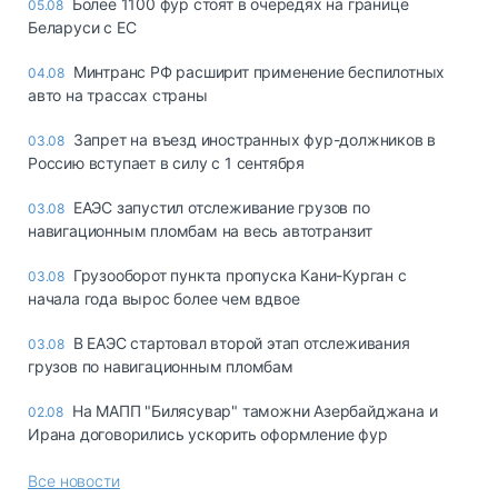
Более 1100 фур стоят в очередях на границе
05.08
Беларуси с ЕС
Минтранс РФ расширит применение беспилотных
04.08
авто на трассах страны
Запрет на въезд иностранных фур-должников в
03.08
Россию вступает в силу с 1 сентября
ЕАЭС запустил отслеживание грузов по
03.08
навигационным пломбам на весь автотранзит
Грузооборот пункта пропуска Кани-Курган с
03.08
начала года вырос более чем вдвое
В ЕАЭС стартовал второй этап отслеживания
03.08
грузов по навигационным пломбам
На МАПП "Билясувар" таможни Азербайджана и
02.08
Ирана договорились ускорить оформление фур
Все новости