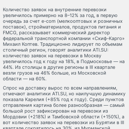
Количество заявок на внутренние перевозки
увеличилось примерно на 8–12% за год, в первую
очередь за счет e-com (мелкооптовых и розничных
поставок), стройматериалов, продуктов питания и
FMCG, рассказывает коммерческий директор
федеральной транспортной компании «Скиф-Карго»
Михаил Коптев. Традиционно лидирует по объемам
столичный регион, говорят аналитики ATI.SU:
количество заявок на перевозки в Москву
увеличилось год к году на 18%, в Подмосковье — на
44%. Из столицы в другие регионы в III квартале
везли грузов на 46% больше, из Московской
области — на 60%.
Спрос на доставку вырос по всем направлениям,
отмечают аналитики ATI.SU, но наилучшую динамику
показала Карелия (+85% год к году). Среди пунктов
отправления картина более разнообразная — самый
большой рост зафиксирован на перевозки из
Мордовии (+218%) и Тамбовской области (+150%), а
вот количество заявок на перевозки из Бурятии в III
квартале сократилось на 30%, из Мурманской