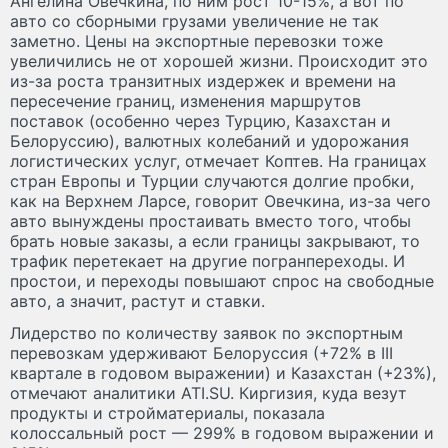
Ангелина Овечкина, по ним рост 10-15%, а вот по
авто со сборными грузами увеличение не так
заметно. Цены на экспортные перевозки тоже
увеличились не от хорошей жизни. Происходит это
из-за роста транзитных издержек и времени на
пересечение границ, изменения маршрутов
поставок (особенно через Турцию, Казахстан и
Белоруссию), валютных колебаний и удорожания
логистических услуг, отмечает Коптев. На границах
стран Европы и Турции случаются долгие пробки,
как на Верхнем Ларсе, говорит Овечкина, из-за чего
авто вынуждены простаивать вместо того, чтобы
брать новые заказы, а если границы закрывают, то
трафик перетекает на другие погранпереходы. И
простои, и переходы повышают спрос на свободные
авто, а значит, растут и ставки.
Лидерство по количеству заявок по экспортным
перевозкам удерживают Белоруссия (+72% в III
квартале в годовом выражении) и Казахстан (+23%),
отмечают аналитики ATI.SU. Киргизия, куда везут
продукты и стройматериалы, показала
колоссальный рост — 299% в годовом выражении и