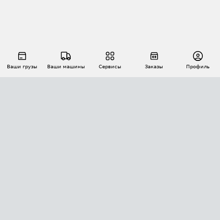
Ваши грузы
Ваши машины
Сервисы
Заказы
Профиль
АВТОМАТИЗАЦИЯ ПЕРЕВОЗОК
Площадки
Заказы
Торги
Тендеры
АТИ-Доки
GPS-мониторинг
АТИ Мессенджер
Цепочки грузов
API ATI.SU
ПОЛЕЗНОЕ
Расчет расстояний
БЕЗОПАСНОСТЬ
Академия ATI.SU