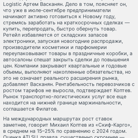
Logistic Артем Васканян. Дело в том, поясняет он,
что уже в июле-сентябре предприниматели
начинают активно готовиться к Новому году,
стремясь заработать на краткосрочных сделках —
купить, перепродать, быстро обернуть товар.
Ретейл избавляется от складских запасов
электроники, запуская новогодние распродажи,
производители косметики и парфюмерии
переупаковывают товары в праздничные коробки, а
автосалоны спешат закрыть сделки до повышения
цен. Компании закрывают квартальные и годовые
объемы, выполняют накопленные обязательства, но
это не означает реального расширения рынка,
добавляет Васканян. Рентабельность перевозчиков с
ростом тарифов не выросла, подтверждает Коптев.
Рынок транспортно-логистических услуг все еще
находится на нижней границе маржинальности,
соглашается Филатов.
На международных маршрутах рост ставок
заметнее, говорит Михаил Коптев из «Скиф-Карго»,
в среднем на 15–25% по сравнению с 2024 годом.
Оценка ATI.SU, правда, существенно скромнее —