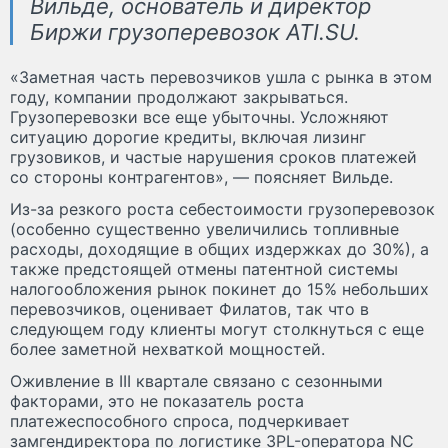
Вильде, основатель и директор
Биржи грузоперевозок ATI.SU.
«Заметная часть перевозчиков ушла с рынка в этом
году, компании продолжают закрываться.
Грузоперевозки все еще убыточны. Усложняют
ситуацию дорогие кредиты, включая лизинг
грузовиков, и частые нарушения сроков платежей
со стороны контрагентов», — поясняет Вильде.
Из-за резкого роста себестоимости грузоперевозок
(особенно существенно увеличились топливные
расходы, доходящие в общих издержках до 30%), а
также предстоящей отмены патентной системы
налогообложения рынок покинет до 15% небольших
перевозчиков, оценивает Филатов, так что в
следующем году клиенты могут столкнуться с еще
более заметной нехваткой мощностей.
Оживление в III квартале связано с сезонными
факторами, это не показатель роста
платежеспособного спроса, подчеркивает
замгендиректора по логистике 3PL-оператора NC