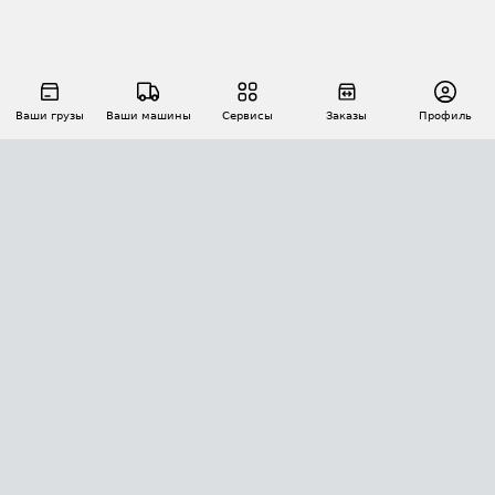
Ваши грузы
Ваши машины
Сервисы
Заказы
Профиль
АВТОМАТИЗАЦИЯ ПЕРЕВОЗОК
Площадки
Заказы
Торги
Тендеры
АТИ-Доки
GPS-мониторинг
АТИ Мессенджер
Цепочки грузов
API ATI.SU
ПОЛЕЗНОЕ
Расчет расстояний
БЕЗОПАСНОСТЬ
Академия ATI.SU
ATI.SU о безопасности
Звезды ATI.SU на вашем сайте
КОНТАКТЫ И ТАРИФЫ
Памятка по проверке контрагентов