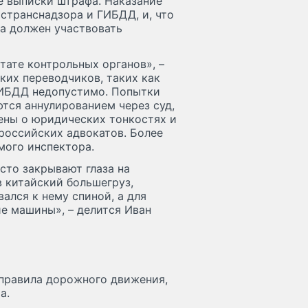
е выписки штрафа. Наказание
странснадзора и ГИБДД, и, что
ла должен участвовать
тате контрольных органов», –
ких переводчиков, таких как
ГИБДД недопустимо. Попытки
тся аннулированием через суд,
ены о юридических тонкостях и
российских адвокатов. Более
амого инспектора.
сто закрывают глаза на
в китайский большегруз,
ался к нему спиной, а для
е машины», – делится Иван
 правила дорожного движения,
а.