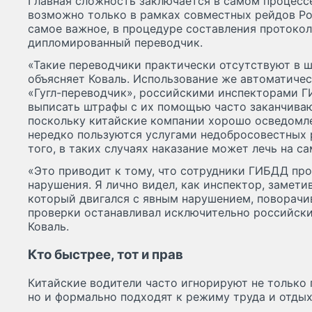
Главная сложность заключается в самом процесс
возможно только в рамках совместных рейдов Ро
самое важное, в процедуре составления протоко
дипломированный переводчик.
«Такие переводчики практически отсутствуют в ш
объясняет Коваль. Использование же автоматичес
«Гугл-переводчик», российскими инспекторами 
выписать штрафы с их помощью часто заканчиваю
поскольку китайские компании хорошо осведомл
нередко пользуются услугами недобросовестных 
того, в таких случаях наказание может лечь на с
«Это приводит к тому, что сотрудники ГИБДД про
нарушения. Я лично видел, как инспектор, замети
который двигался с явным нарушением, поворачив
проверки останавливал исключительно российски
Коваль.
Кто быстрее, тот и прав
Китайские водители часто игнорируют не только
но и формально подходят к режиму труда и отдых