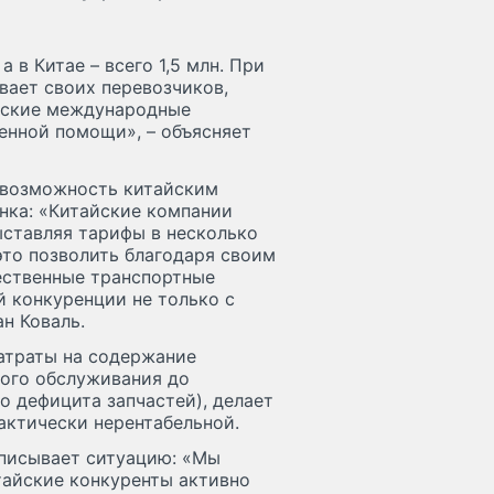
а в Китае – всего 1,5 млн. При
вает своих перевозчиков,
ийские международные
енной помощи», – объясняет
 возможность китайским
нка: «Китайские компании
ставляя тарифы в несколько
это позволить благодаря своим
ественные транспортные
й конкуренции не только с
н Коваль.
атраты на содержание
ного обслуживания до
о дефицита запчастей), делает
актически нерентабельной.
описывает ситуацию: «Мы
тайские конкуренты активно