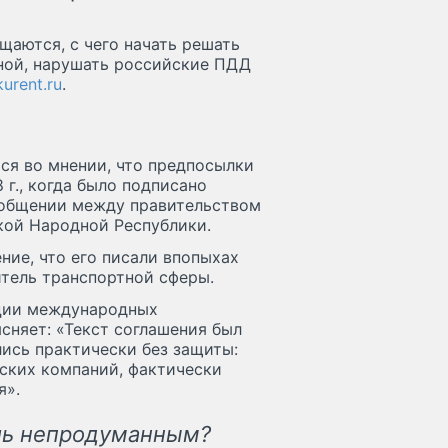
щаются, с чего начать решать
ной, нарушать российские ПДД
urent.ru
.
ся во мнении, что предпосылки
г., когда было подписано
общении между правительством
кой Народной Республики.
ие, что его писали впопыхах
итель транспортной сферы.
ации международных
сняет: «Текст соглашения был
лись практически без защиты:
йских компаний, фактически
я».
ль непродуманным?