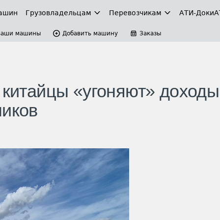
ашин
Грузовладельцам
Перевозчикам
АТИ-Доки
А
Ваши машины
Добавить машину
Заказы
к китайцы «угоняют» доходы
чиков