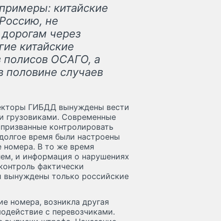
 примеры: китайские
Россию, не
 дорогам через
гие китайские
 полисов ОСАГО, а
 в половине случаев
пекторы ГИБДД вынуждены вести
ми грузовиками. Современные
 призванные контролировать
долгое время были настроены
е номера. В то же время
ем, и информация о нарушениях
 контроль фактически
ли вынуждены только российские
ие номера, возникла другая
модействие с перевозчиками.