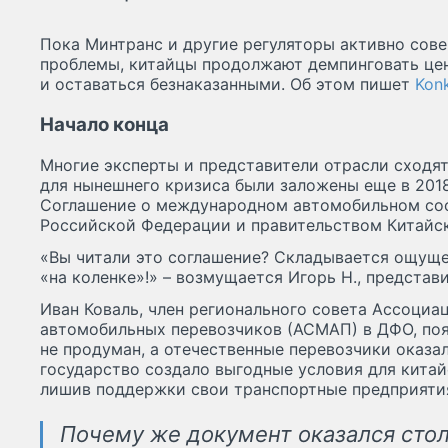
Пока Минтранс и другие регуляторы активно сове
проблемы, китайцы продолжают демпинговать це
и оставаться безнаказанными. Об этом пишет
Konk
Начало конца
Многие эксперты и представители отрасли сходят
для нынешнего кризиса были заложены еще в 2018 
Соглашение о международном автомобильном со
Российской Федерации и правительством Китайс
«Вы читали это соглашение? Складывается ощущен
«на коленке»!» – возмущается Игорь Н., представ
Иван Коваль, член регионального совета Ассоци
автомобильных перевозчиков (АСМАП) в ДФО, поя
не продуман, а отечественные перевозчики оказа
государство создало выгодные условия для кита
лишив поддержки свои транспортные предприяти
Почему же документ оказался сто