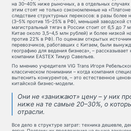
на 30–40% ниже рыночных, а в отдельных случаях
этим стоят не только сэкономленные на «Платоне
следствие структурных перекосов: в разы более н
(3–5% против 15–25% в РФ), меньшей заводской с
магистральный тягач в России стоит от 6,5 до 7 м
Китае около 3,5–4,5 млн рублей) и более низкой 
против 22% в РФ). По оценкам открытых источник
перевозчиков, работавших с Китаем, были вынуж
географию для ведения бизнеса», – рассказывае
компании EASTEX Тимур Савельев.
По мнению учредителя VIG Trans Игоря Ребельског
классическом понимании – когда компания специа
вытеснить конкурентов, – это естественное цено
китайской бизнес-модели.
Они не «занижают» цену – у них п
ниже на те самые 20–30%, о которы
отрасли.
Все дело в структуре затрат: техника дешевле, д
легче. Поэтому их предложение на рынке законо