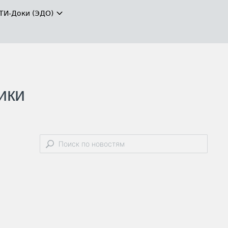
ТИ-Доки (ЭДО)
ики