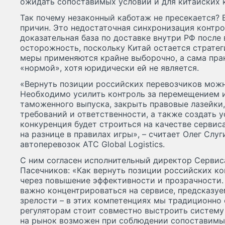
ожидать сопоставимых условий и для китайских к
Так почему незаконный каботаж не пресекается? 
причин. Это недостаточная синхронизация контр
доказательная база по доставке внутри РФ после 
осторожность, поскольку Китай остается страте
меры применяются крайне выборочно, а сама пра
«нормой», хотя юридически ей не является.
«Вернуть позиции российских перевозчиков можн
Необходимо усилить контроль за перемещением 
таможенного выпуска, закрыть правовые лазейки
требований и ответственности, а также создать у
конкуренция будет строиться на качестве сервиса
на разнице в правилах игры», – считает Олег Слу
автоперевозок ATC Global Logistics.
С ним согласен исполнительный директор Сервис
Пасечников: «Как вернуть позиции российских ко
через повышение эффективности и прозрачности
важно концентрироваться на сервисе, предсказу
зрелости – в этих компетенциях мы традиционно 
регуляторам стоит совместно выстроить систему
на рынок возможен при соблюдении сопоставимых