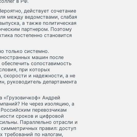
оллег в РФ.
Вероятно, действует сочетание
оля между ведомствами, слабая
выпуска, а также политическая
гическим партнером. Поэтому
ктика постепенно становится
о только системно.
иностранных машин после
, обеспечить сопоставимость
словия, при которых
, скорости и надежности, а не
гин, руководитель департамента
а «Грузовичкоф» Андрей
мпаний? Не через изоляцию, а
. Российским перевозчикам
емости сроков и цифровой
сильны. Параллельно отрасли и
 симметричных правил: доступ
 требований по налогам,