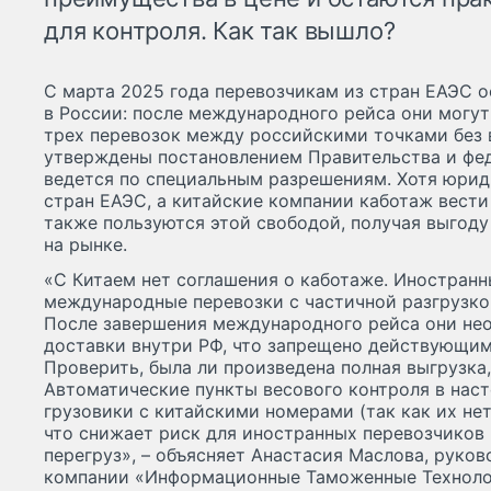
для контроля. Как так вышло?
С марта 2025 года перевозчикам из стран ЕАЭС 
в России: после международного рейса они могут
трех перевозок между российскими точками без в
утверждены постановлением Правительства и фе
ведется по специальным разрешениям. Хотя юрид
стран ЕАЭС, а китайские компании каботаж вести
также пользуются этой свободой, получая выгод
на рынке.
«С Китаем нет соглашения о каботаже. Иностранн
международные перевозки с частичной разгрузкой
После завершения международного рейса они нео
доставки внутри РФ, что запрещено действующим
Проверить, была ли произведена полная выгрузка,
Автоматические пункты весового контроля в нас
грузовики с китайскими номерами (так как их нет
что снижает риск для иностранных перевозчиков
перегруз», – объясняет Анастасия Маслова, руков
компании «Информационные Таможенные Техноло