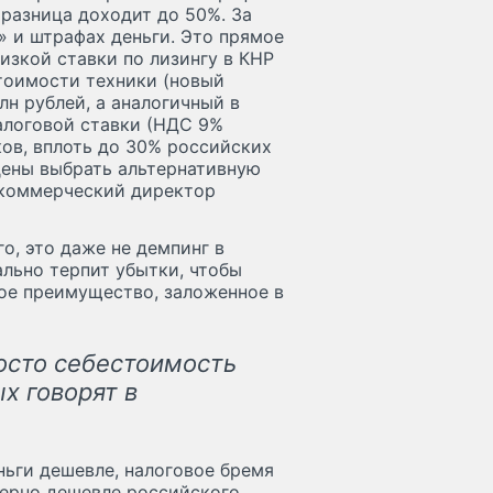
 разница доходит до 50%. За
» и штрафах деньги. Это прямое
изкой ставки по лизингу в КНР
тоимости техники (новый
лн рублей, а аналогичный в
налоговой ставки (НДС 9%
ов, вплоть до 30% российских
дены выбрать альтернативную
т коммерческий директор
о, это даже не демпинг в
льно терпит убытки, чтобы
вое преимущество, заложенное в
росто себестоимость
х говорят в
еньги дешевле, налоговое бремя
мерно дешевле российского.