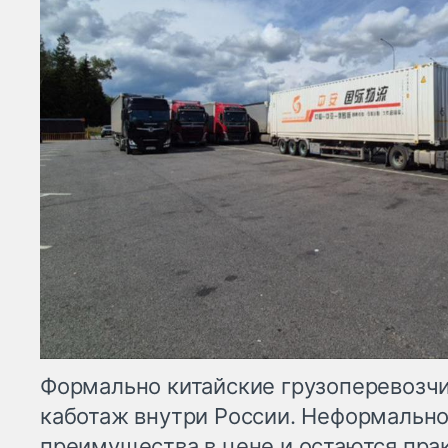
Формально китайские грузоперевозчи
каботаж внутри России. Неформально
преимущества в цене и остаются пр