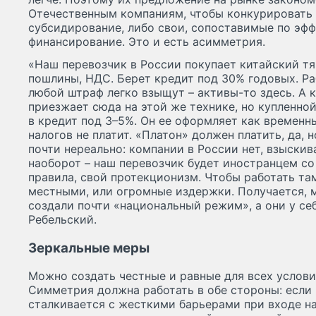
Отечественным компаниям, чтобы конкурировать 
субсидирование, либо свои, сопоставимые по эфф
финансирование. Это и есть асимметрия.
«Наш перевозчик в России покупает китайский тяг
пошлины, НДС. Берет кредит под 30% годовых. Раб
любой штраф легко взыщут – активы-то здесь. А 
приезжает сюда на этой же технике, но купленной
в кредит под 3–5%. Он ее оформляет как временн
налогов не платит. «Платон» должен платить, да, н
почти нереально: компании в России нет, взыскиват
наоборот – наш перевозчик будет иностранцем с
правила, свой протекционизм. Чтобы работать та
местными, или огромные издержки. Получается, м
создали почти «национальный режим», а они у себ
Ребельский.
Зеркальные меры
Можно создать честные и равные для всех услови
Симметрия должна работать в обе стороны: если
сталкивается с жесткими барьерами при входе на