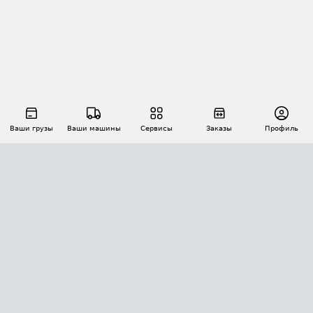
Ваши грузы
Ваши машины
Сервисы
Заказы
Профиль
АВТОМАТИЗАЦИЯ ПЕРЕВОЗОК
Площадки
Заказы
Торги
Тендеры
АТИ-Доки
GPS-мониторинг
АТИ Мессенджер
Цепочки грузов
API ATI.SU
ПОЛЕЗНОЕ