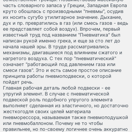
часть словарного запаса у Греции, Западная Европа
круто обошлась с производными "пневмы", осудив
их носить сугубо утилитарное значение. Дыхание,
дух и пр. превратились в газ (или смесь газов - ведь
ее представляет собой воздух). Впрочем, первый
известный труд под названием "Пневматика" был
написан рукой именно грека, и еще за сто лет до
начала нашей эры. В труде рассматривались
механизмы, двигавшиеся под влиянием сжатого и
нагретого воздуха. С тех пор "пневматический"
означает "работающий под давлением газа или
смеси газов". Это и есть самое простое описание
принципа работы пневмоподвески, о которой
пойдет речь.
Главная рабочая деталь любой подвески - ее
упругий элемент. В случае с пневматической
подвеской роль подобного упругого элемента
выполняет сделанная из эластичного, но достаточно
жесткогодля своих целей материала
пневморессора, называемая также пневмоподушкой
или пневмобаллоном. Почему не то чтобы
правильнее, но по-своему логичнее очень аккуратно