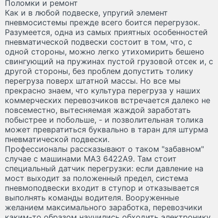
Поломки и ремонт
Как и в любой подвеске, упругий элемент
пневмосистемы прежде всего боится перегрузок.
Разумеется, одна из самых приятных особенностей
пневматической подвески состоит в том, что, с
одной стороны, можно легко утихомирить бешено
свингующий на пружинах пустой грузовой отсек и, с
другой стороны, без проблем допустить толику
перегруза поверх штатной массы. Но все мы
прекрасно знаем, что культура перегруза у наших
коммерческих перевозчиков встречается далеко не
повсеместно, вытесняемая жаждой заработать
побыстрее и побольше, - и позволительная толика
может превратиться буквально в таран для штурма
пневматической подвески.
Профессионалы рассказывают о таком "забавном"
случае с машинами МАЗ 6422А9. Там стоит
специальный датчик перегрузки: если давление на
мост выходит за положенный предел, система
пневмоподвески входит в ступор и отказывается
выполнять команды водителя. Вооруженные
желанием максимального заработка, перевозчики
каким-то образом научились обходить электронику