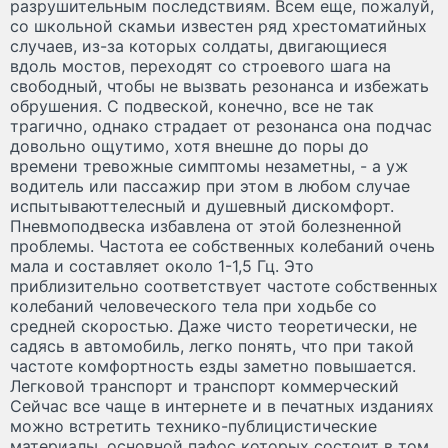
разрушительным последствиям. Всем еще, пожалуй,
со школьной скамьи известен ряд хрестоматийных
случаев, из-за которых солдаты, двигающиеся
вдоль мостов, переходят со строевого шага на
свободный, чтобы не вызвать резонанса и избежать
обрушения. С подвеской, конечно, все не так
трагично, однако страдает от резонанса она подчас
довольно ощутимо, хотя внешне до поры до
времени тревожные симптомы незаметны, - а уж
водитель или пассажир при этом в любом случае
испытываюттелесный и душевный дискомфорт.
Пневмоподвеска избавлена от этой болезненной
проблемы. Частота ее собственных колебаний очень
мала и составляет около 1-1,5 Гц. Это
приблизительно соответствует частоте собственных
колебаний человеческого тела при ходьбе со
средней скоростью. Даже чисто теоретически, не
садясь в автомобиль, легко понять, что при такой
частоте комфортность езды заметно повышается.
Легковой транспорт и транспорт коммерческий
Сейчас все чаще в интернете и в печатных изданиях
можно встретить технико-публицистические
материалы, основной пафос которых состоит в том,