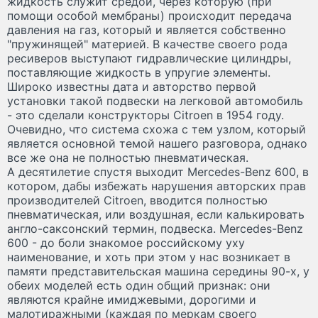
жидкость служит средой, через которую (при
помощи особой мембраны) происходит передача
давления на газ, который и является собственно
"пружинящей" материей. В качестве своего рода
ресиверов выступают гидравлические цилиндры,
поставляющие жидкость в упругие элементы.
Широко известны дата и авторство первой
установки такой подвески на легковой автомобиль
- это сделали конструкторы Citroen в 1954 году.
Очевидно, что система схожа с тем узлом, который
является основной темой нашего разговора, однако
все же она не полностью пневматическая.
А десятилетие спустя выходит Mercedes-Benz 600, в
котором, дабы избежать нарушения авторских прав
производителей Citroen, вводится полностью
пневматическая, или воздушная, если калькировать
англо-саксонский термин, подвеска. Mercedes-Benz
600 - до боли знакомое российскому уху
наименование, и хоть при этом у нас возникает в
памяти представительская машина середины 90-х, у
обеих моделей есть один общий признак: они
являются крайне имиджевыми, дорогими и
малотиражными (каждая по меркам своего