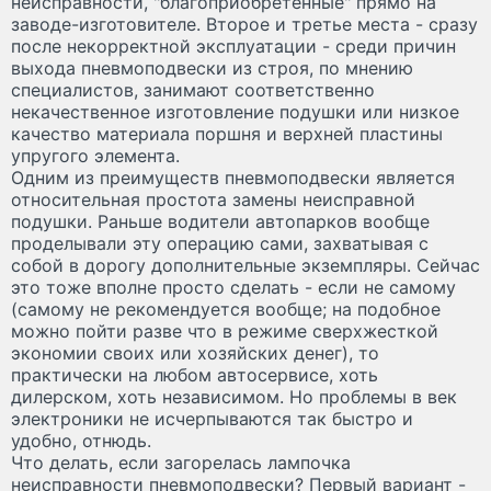
неисправности, "благоприобретенные" прямо на
заводе-изготовителе. Второе и третье места - сразу
после некорректной эксплуатации - среди причин
выхода пневмоподвески из строя, по мнению
специалистов, занимают соответственно
некачественное изготовление подушки или низкое
качество материала поршня и верхней пластины
упругого элемента.
Одним из преимуществ пневмоподвески является
относительная простота замены неисправной
подушки. Раньше водители автопарков вообще
проделывали эту операцию сами, захватывая с
собой в дорогу дополнительные экземпляры. Сейчас
это тоже вполне просто сделать - если не самому
(самому не рекомендуется вообще; на подобное
можно пойти разве что в режиме сверхжесткой
экономии своих или хозяйских денег), то
практически на любом автосервисе, хоть
дилерском, хоть независимом. Но проблемы в век
электроники не исчерпываются так быстро и
удобно, отнюдь.
Что делать, если загорелась лампочка
неисправности пневмоподвески? Первый вариант -