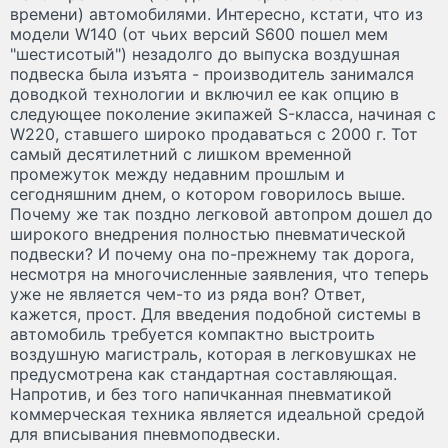
времени) автомобилями. Интересно, кстати, что из
модели W140 (от чьих версий S600 пошел мем
"шестисотый") незадолго до выпуска воздушная
подвеска была изъята - производитель занимался
доводкой технологии и включил ее как опцию в
следующее поколение экипажей S-класса, начиная с
W220, ставшего широко продаваться с 2000 г. Тот
самый десятилетний с лишком временной
промежуток между недавним прошлым и
сегодняшним днем, о котором говорилось выше.
Почему же так поздно легковой автопром дошел до
широкого внедрения полностью пневматической
подвески? И почему она по-прежнему так дорога,
несмотря на многочисленные заявления, что теперь
уже не является чем-то из ряда вон? Ответ,
кажется, прост. Для введения подобной системы в
автомобиль требуется компактно выстроить
воздушную магистраль, которая в легковушках не
предусмотрена как стандартная составляющая.
Напротив, и без того напичканная пневматикой
коммерческая техника является идеальной средой
для вписывания пневмоподвески.