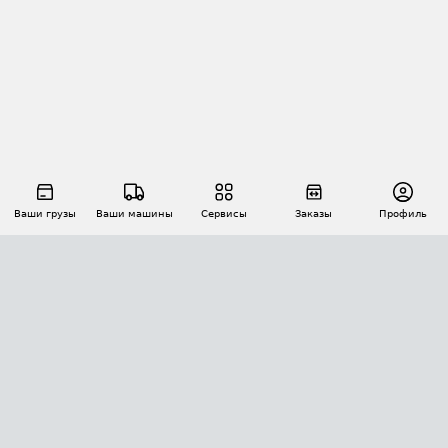
Ваши грузы
Ваши машины
Сервисы
Заказы
Профиль
АВТОМАТИЗАЦИЯ ПЕРЕВОЗОК
Площадки
Заказы
Торги
Тендеры
АТИ-Доки
GPS-мониторинг
АТИ Мессенджер
Цепочки грузов
API ATI.SU