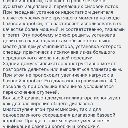
базовой коробки, так как сохраняется число
зубчатых зацеплений, передающих силовой поток.
При передней установке недостатком делителя
является увеличение крутящего момента на входе
базовой коробки, что заставляет использовать в ее
качестве более мощный, и соответственно, тяжелый
агрегат. Эту проблему можно решить, установив
делитель сзади, однако там обычно оставляют
место для демультипликатора, установка которого
спереди практически исключена из-за большого
передаточного числа низшей передачи.
Задний демультипликатор конструктивно может
повторять делитель или выполняться планетарным.
При этом не происходит увеличения нагрузок в
базовой коробке. Его диапазон ограничивают 4,0,
поскольку при больших величинах усложняется
переключение ступеней.
Большой диапазон демультипликатора используют
как для расширения общего диапазона
многоступенчатой трансмиссии, так и для
одновременного сокращения диапазона базовой
коробки. Правда, в таком случае уменьшается
унификация базовой коробки и коробки с