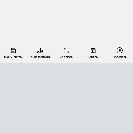
Ваши грузы
Ваши машины
Сервисы
Заказы
Профиль
АВТОМАТИЗАЦИЯ ПЕРЕВОЗОК
Площадки
Заказы
Торги
Тендеры
АТИ-Доки
GPS-мониторинг
АТИ Мессенджер
Цепочки грузов
API ATI.SU
ПОЛЕЗНОЕ