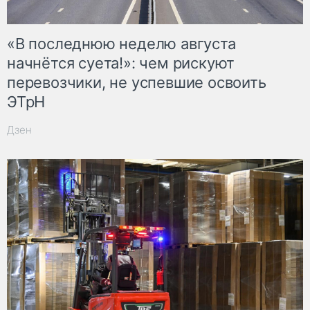
«В последнюю неделю августа
начнётся суета!»: чем рискуют
перевозчики, не успевшие освоить
ЭТрН
Дзен