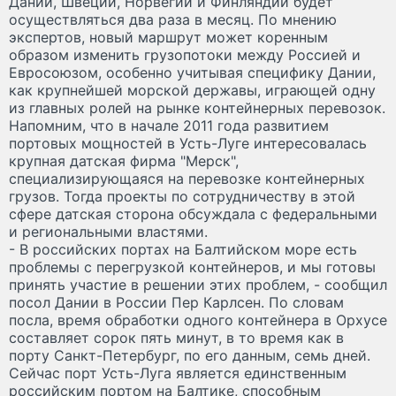
Дании, Швеции, Норвегии и Финляндии будет
осуществляться два раза в месяц. По мнению
экспертов, новый маршрут может коренным
образом изменить грузопотоки между Россией и
Евросоюзом, особенно учитывая специфику Дании,
как крупнейшей морской державы, играющей одну
из главных ролей на рынке контейнерных перевозок.
Напомним, что в начале 2011 года развитием
портовых мощностей в Усть-Луге интересовалась
крупная датская фирма "Мерск",
специализирующаяся на перевозке контейнерных
грузов. Тогда проекты по сотрудничеству в этой
сфере датская сторона обсуждала с федеральными
и региональными властями.
- В российских портах на Балтийском море есть
проблемы с перегрузкой контейнеров, и мы готовы
принять участие в решении этих проблем, - сообщил
посол Дании в России Пер Карлсен. По словам
посла, время обработки одного контейнера в Орхусе
составляет сорок пять минут, в то время как в
порту Санкт-Петербург, по его данным, семь дней.
Сейчас порт Усть-Луга является единственным
российским портом на Балтике, способным