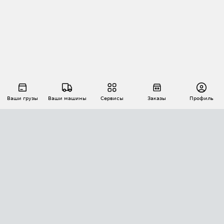
Ваши грузы
Ваши машины
Сервисы
Заказы
Профиль
АВТОМАТИЗАЦИЯ ПЕРЕВОЗОК
Площадки
Заказы
Торги
Тендеры
АТИ-Доки
GPS-мониторинг
АТИ Мессенджер
Цепочки грузов
API ATI.SU
ПОЛЕЗНОЕ