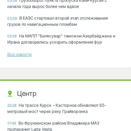
Грузооборот пункта пропуска Кани-Курган с
03.08
начала года вырос более чем вдвое
В ЕАЭС стартовал второй этап отслеживания
03.08
грузов по навигационным пломбам
На МАПП "Билясувар" таможни Азербайджана и
02.08
Ирана договорились ускорить оформление фур
Все новости
Центр
На трассе Курск – Касторное обновляют 65-
20:28
метровый мост через реку Грайворонка
Во Фрунзенском районе Владимира МАЗ
17:49
протаранил Lada Vesta