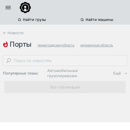
Найти грузы
Найти машины
← Новости
порты
ленинградская область
мурманская область
архангельская область
Автомобильные
Популярные темы:
Ещё
грузоперевозки
Региональная
Все публикации
логистика
ЭДО, ИТ в
логистике
Дороги,
инфраструктура