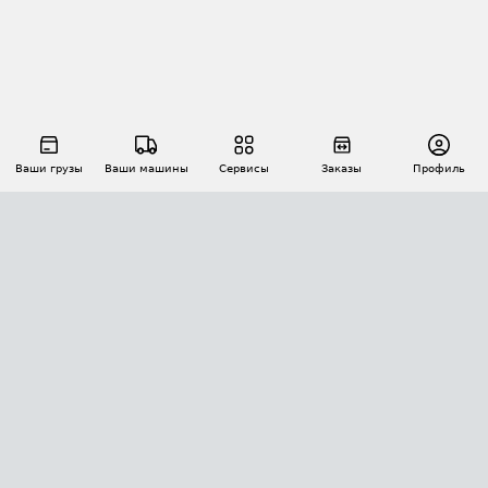
Ваши грузы
Ваши машины
Сервисы
Заказы
Профиль
АВТОМАТИЗАЦИЯ ПЕРЕВОЗОК
Площадки
Заказы
Торги
Тендеры
АТИ-Доки
GPS-мониторинг
АТИ Мессенджер
Цепочки грузов
API ATI.SU
ПОЛЕЗНОЕ
Расчет расстояний
БЕЗОПАСНОСТЬ