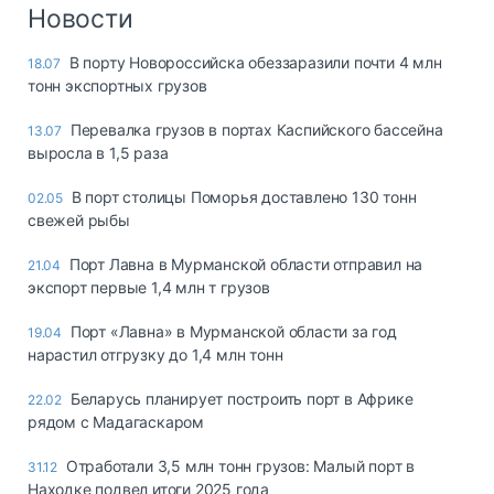
Логистика, грузы
Новости
Негабаритные и
В порту Новороссийска обеззаразили почти 4 млн
18.07
опасные грузы
тонн экспортных грузов
Безопасность и
страхование
Перевалка грузов в портах Каспийского бассейна
13.07
выросла в 1,5 раза
Таможня и ВЭД
В порт столицы Поморья доставлено 130 тонн
02.05
Склады и
свежей рыбы
грузовые
терминалы
Порт Лавна в Мурманской области отправил на
21.04
Коммерческий
экспорт первые 1,4 млн т грузов
транспорт
Порт «Лавна» в Мурманской области за год
19.04
Спецтехника
нарастил отгрузку до 1,4 млн тонн
Автосервис,
Беларусь планирует построить порт в Африке
22.02
запчасти, шины
рядом с Мадагаскаром
Топливо, масла и
Дзен
автохимия
Отработали 3,5 млн тонн грузов: Малый порт в
31.12
Находке подвел итоги 2025 года