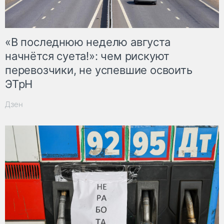
«В последнюю неделю августа
начнётся суета!»: чем рискуют
перевозчики, не успевшие освоить
ЭТрН
Дзен