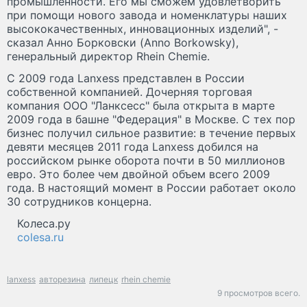
промышленности. Его мы сможем удовлетворить
при помощи нового завода и номенклатуры наших
высококачественных, инновационных изделий", -
сказал Анно Борковски (Anno Borkowsky),
генеральный директор Rhein Chemie.
С 2009 года Lanxess представлен в России
собственной компанией. Дочерняя торговая
компания ООО "Ланксесс" была открыта в марте
2009 года в башне "Федерация" в Москве. С тех пор
бизнес получил сильное развитие: в течение первых
девяти месяцев 2011 года Lanxess добился на
российском рынке оборота почти в 50 миллионов
евро. Это более чем двойной объем всего 2009
года. В настоящий момент в России работает около
30 сотрудников концерна.
Колеса.ру
colesa.ru
lanxess
авторезина
липецк
rhein chemie
9 просмотров всего.