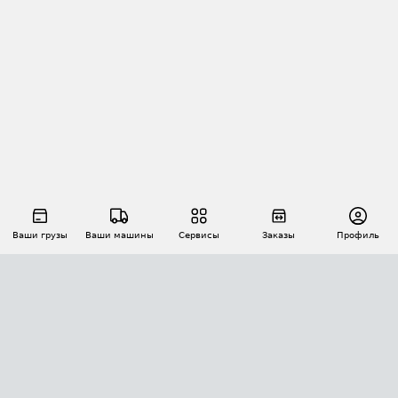
Ваши грузы
Ваши машины
Сервисы
Заказы
Профиль
АВТОМАТИЗАЦИЯ ПЕРЕВОЗОК
Площадки
Заказы
Торги
Тендеры
АТИ-Доки
GPS-мониторинг
АТИ Мессенджер
Цепочки грузов